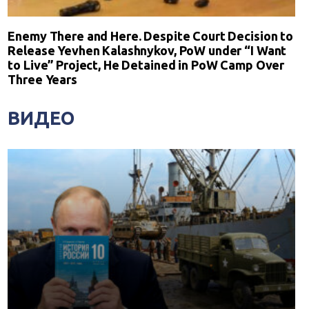
Enemy There and Here. Despite Court Decision to
Release Yevhen Kalashnykov, PoW under “I Want
to Live” Project, He Detained in PoW Camp Over
Three Years
ВИДЕО