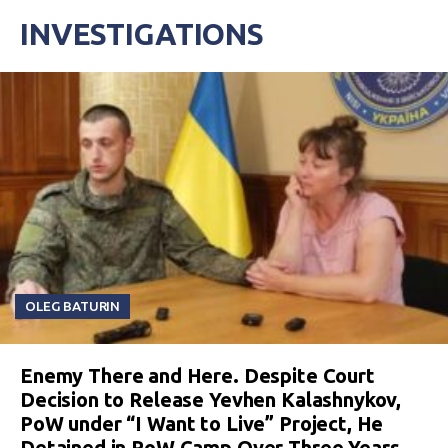
INVESTIGATIONS
OLEG BATURIN
Enemy There and Here. Despite Court
Decision to Release Yevhen Kalashnykov,
PoW under “I Want to Live” Project, He
Detained in PoW Camp Over Three Years