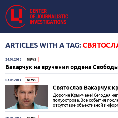
ARTICLES WITH A TAG:
СВЯТОСЛ
24.01.2016
NEWS
Вакарчук на вручении ордена Свободы
03.03.2014
NEWS
Святослав Вакарчук к
Дорогие Крымчане! Сегодня не
полуострова. Все события посл
отсутствие объективной информ
в военной форме с автоматами з
Вас прошу, не волнуйтесь! Все 
19.02.2014
NEWS