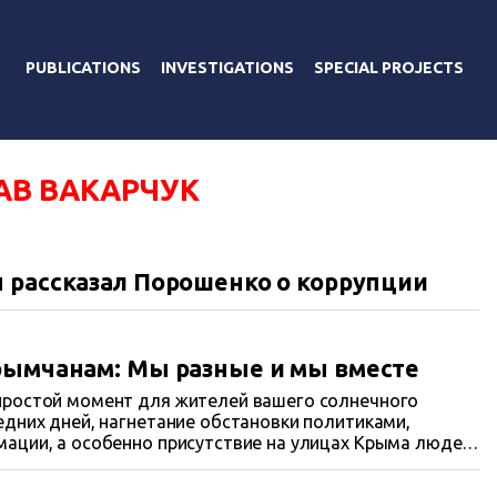
PUBLICATIONS
INVESTIGATIONS
SPECIAL PROJECTS
АВ ВАКАРЧУК
 рассказал Порошенко о коррупции
рымчанам: Мы разные и мы вместе
простой момент для жителей вашего солнечного
едних дней, нагнетание обстановки политиками,
ации, а особенно присутствие на улицах Крыма людей
аставляет ваши сердца биться в тревоге. Но я очень
будет хорошо. Пройдет немного времени, и все эмоции