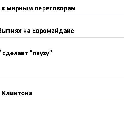
л к мирным переговорам
обытиях на Евромайдане
 сделает “паузу”
ь Клинтона