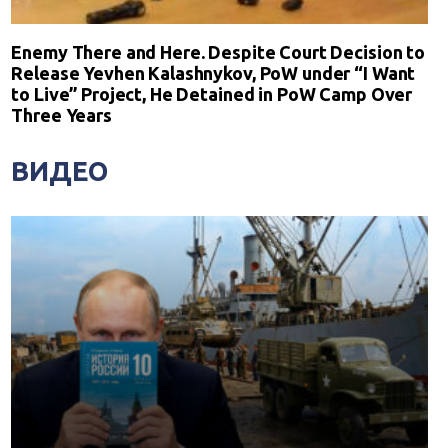
Enemy There and Here. Despite Court Decision to
Release Yevhen Kalashnykov, PoW under “I Want
to Live” Project, He Detained in PoW Camp Over
Three Years
ВИДЕО