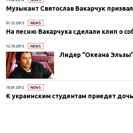
улягутся,...
Музыкант Святослав Вакарчук призва
01.12.2013
NEWS
На песню Вакарчука сделали клип о с
12.10.2013
NEWS
Лидер “Океана Эльзы”
18.01.2012
NEWS
К украинским студентам приедет доч