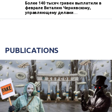
Более 140 тысяч гривен выплатили в
феврале Виталию Чернявскому,
управляющему делами
исполнительного комитета Каховского
горсовета Херсонщины. Это – оплата за
его простой с июня 2025 года. Кроме
того, Чернявскому должны выплатить
около 190 тысяч гривен за
вынужденный прогул из-за незаконной
приостановки с ним действия
PUBLICATIONS
трудового договора с 3 июня 2024 года
- точку в этом вопросе еще должен
поставить Верховный Суд. Тем
временем Чернявский с декабря 2023
года работает «учителем истории и
обществознания» в школе
оккупированного Крыма и выступает
там с пророссийскими лекциями.