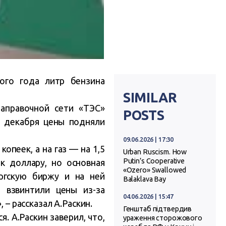
ого года литр бензина
SIMILAR
аправочной сети «ТЭС»
POSTS
це декабря цены подняли
09.06.2026 | 17:30
копеек, а на газ — на 1,5
Urban Ruscism. How
Putin’s Cooperative
 к доллару, но основная
«Ozero» Swallowed
ргскую биржу и на ней
Balaklava Bay
 взвинтили цены из-за
04.06.2026 | 15:47
 – рассказал А.Раскин.
Генштаб підтвердив
. А.Раскин заверил, что,
ураження сторожового