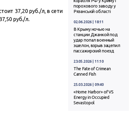
корабля РФ у Криму і
порохового заводу у
оит 37,20 руб./л, в сети
Рязанській області
7,50 руб./л.
02.06.2026 | 18:11
В Крыму ночью на
станции Джанкой под
удар попал военный
эшелон, взрыв зацепил
пассажирский поезд
23.05.2026 | 11:10
The Fate of Crimean
Canned Fish
25.03.2026 | 09:40
«Home Harbor» of VS
Energy in Occupied
Sevastopol