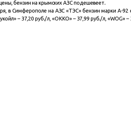
цены, бензин на крымских АЗС подешевеет.
ря, в Симферополе на АЗС «ТЭС» бензин марки А-92 ст
укойл» – 37,20 руб./л, «ОККО» – 37,99 руб./л, «WOG» – 3