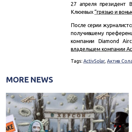
27 апреля президент В
Клюевых
“грязью и вонь
После серии журналистс
получившему преференц
компании Diamond Airc
владельцем компании Act
Tags:
ActivSolar
,
Актив Сол
MORE NEWS