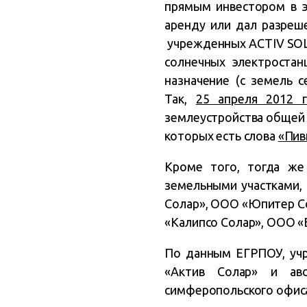
прямым инвестором в э
аренду или дал разреш
учрежденных ACTIV SOLA
солнечных электростан
назначение (с земель 
Так,
25 апреля 2012
землеустройства общей 
которых есть слова
«Пив
Кроме того, тогда же
земельными участками,
Солар», ООО «Юпитер С
«Калипсо Солар», ООО «
По данным ЕГРПОУ, учр
«Актив Солар» и ав
симферопольского офиса 