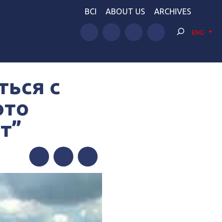
BCI
ABOUT US
ARCHIVES
ENG
ться с
это
т”
Facebook
Twitter
Telegram