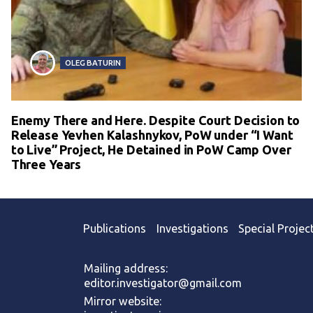
OLEG BATURIN
Enemy There and Here. Despite Court Decision to
Release Yevhen Kalashnykov, PoW under “I Want
to Live” Project, He Detained in PoW Camp Over
Three Years
Publications
Investigations
Special Projec
Mailing address:
editor.investigator@gmail.com
Mirror website: