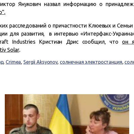
иктор Янукович назвал информацию о принадлежн
ю”.
ких расследований о причастности Клюевых и Семьи 
ии для развития, в интервью «Интерфакс-Украина
raft Industries Кристиан Дрис сообщил, что
он 
iv Solar
.
ар
,
Crimea
,
Sergii Aksyonov
,
солнечная электростанция
,
сол