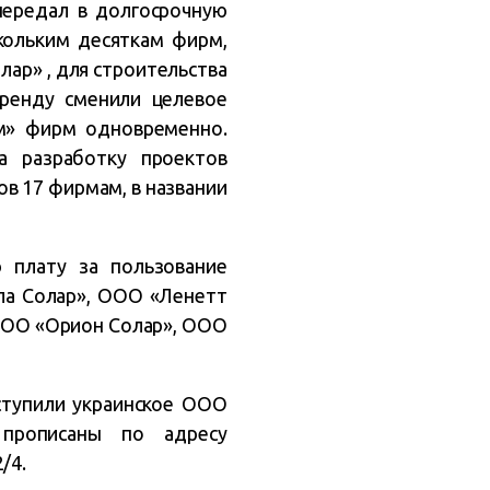
передал в долгосрочную
кольким десяткам фирм,
ар» , для строительства
аренду сменили целевое
ам» фирм одновременно.
а разработку проектов
в 17 фирмам, в названии
 плату за пользование
ла Солар», ООО «Ленетт
ООО «Орион Солар», ООО
ступили украинское ООО
прописаны по адресу
/4.