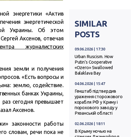
ной энергетики «Актив
печения энергетической
SIMILAR
вой Украины. Об этом
POSTS
 Сергей Аксенов
, отвечая
ентра журналистских
09.06.2026 | 17:30
Urban Ruscism. How
Putin’s Cooperative
«Ozero» Swallowed
ения земли и получения
Balaklava Bay
просов. «Есть вопросы и
04.06.2026 | 15:47
ыма: землю, содействие.
Генштаб підтвердив
твенных банках Украины,
ураження сторожового
0 раз сегодня превышает
корабля РФ у Криму і
порохового заводу у
азал Аксенов.
Рязанській області
ки» законности работы
02.06.2026 | 18:11
го словам, речи пока не
В Крыму ночью на
станции Джанкой под