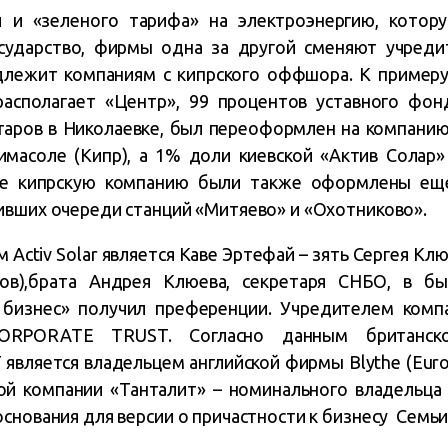
 и «зеленого тарифа» на электроэнергию, котор
сударство, фирмы одна за другой сменяют учреди
длежит компаниям с кипрского оффшора. К примеру,
располагает «Центр», 99 процентов уставного фо
таров в Николаевке, был переоформлен на компани
масоле (Кипр), а 1% доли киевской «Актив Солар»
 же кипрскую компанию были также оформлены ещ
ивших очереди станций «Митяево» и «Охотниково».
Activ Solar является Каве Эртефай – зять Сергея Кл
нов),брата Андрея Клюева, секретаря СНБО, в бы
бизнес» получил преференции. Учредителем комп
ORPORATE TRUST. Согласно данным британско
ляется владельцем английской фирмы Blythe (Europ
ой компании «Танталит» – номинального владельца 
снования для версии о причастности к бизнесу Семьи