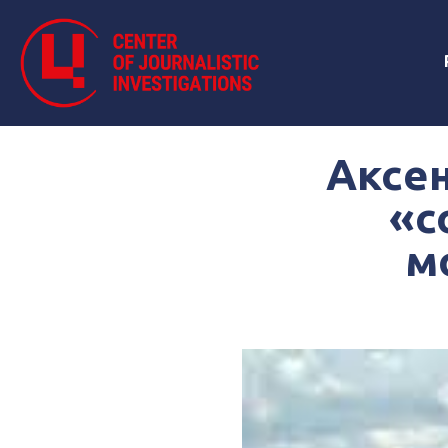
Аксен
«с
м