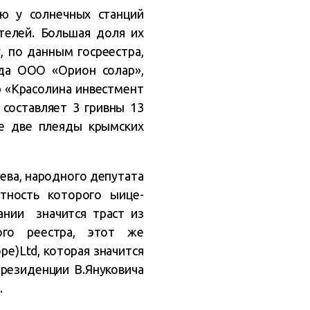
ую у солнечных станций
телей. Большая доля их
 по данным госреестра,
нда ООО «Орион солар»,
ю «Красолина инвестмент
 составляет 3 гривны 13
е две плеяды крымских
юева, народного депутата
тность которого ыице-
ании значится траст из
го реестра, этот же
e)Ltd, которая значится
резиденции В.Януковича
.