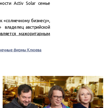
ости Activ Solar семье
к «солнечному бизнесу»,
» владелец австрийской
является мажоритарным
нечные фирмы Клюева