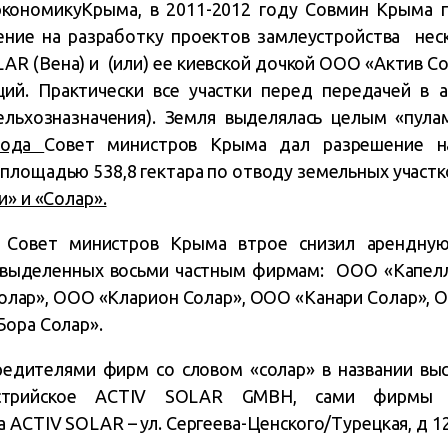
кономикуКрыма, в 2011-2012 году Совмин Крыма 
ение на разработку проектов замлеустройства нес
R (Вена) и (или) ее киевской дочкой ООО «Актив Сол
ций. Практически все участки перед передачей в 
сельхозназначения). Земля выделялась целым «пул
 года
Совет министров Крыма дал разрешение н
площадью 538,8 гектара по отводу земельных участко
и» и «Солар».
 Совет министров Крыма втрое снизил арендную
 выделенных восьми частным фирмам: ООО «Капел
олар», ООО «Кларион Солар», ООО «Канари Солар», 
Бора Солар».
едителями фирм со словом «солар» в названии вы
стрийское ACTIV SOLAR GMBH, сами фирмы 
ACTIV SOLAR – ул. Сергеева-Ценского/Турецкая, д 12