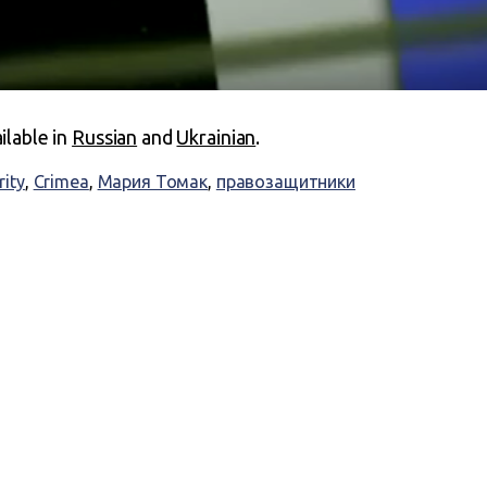
ailable in
Russian
and
Ukrainian
.
rity
,
Crimea
,
Мария Томак
,
правозащитники