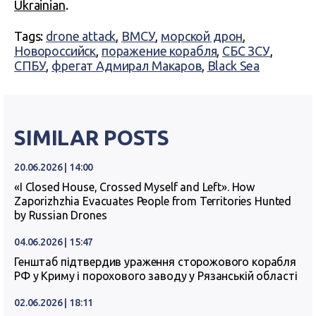
Ukrainian
.
Tags:
drone attack
,
ВМСУ
,
морской дрон
,
Новороссийск
,
поражение корабля
,
СБС ЗСУ
,
СПБУ
,
фрегат Адмирал Макаров
,
Black Sea
SIMILAR POSTS
20.06.2026 | 14:00
«I Closed House, Crossed Myself and Left». How
Zaporizhzhia Evacuates People from Territories Hunted
by Russian Drones
04.06.2026 | 15:47
Генштаб підтвердив ураження сторожового корабля
РФ у Криму і порохового заводу у Рязанській області
02.06.2026 | 18:11