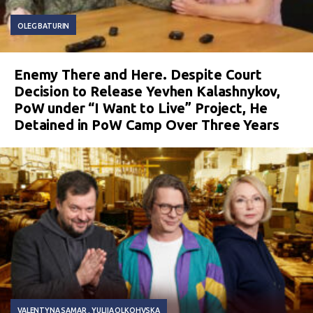
OLEG BATURIN
Enemy There and Here. Despite Court
Decision to Release Yevhen Kalashnykov,
PoW under “I Want to Live” Project, He
Detained in PoW Camp Over Three Years
VALENTYNA SAMAR
YULIIA OLKOHVSKA