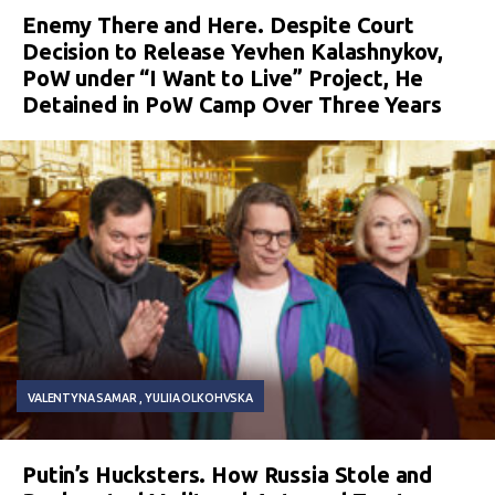
Enemy There and Here. Despite Court
Decision to Release Yevhen Kalashnykov,
PoW under “I Want to Live” Project, He
Detained in PoW Camp Over Three Years
VALENTYNA SAMAR
YULIIA OLKOHVSKA
Putin’s Hucksters. How Russia Stole and