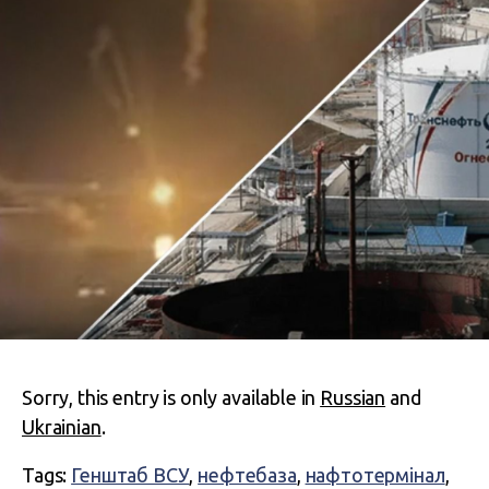
Sorry, this entry is only available in
Russian
and
Ukrainian
.
Tags:
Генштаб ВСУ
,
нефтебаза
,
нафтотермінал
,