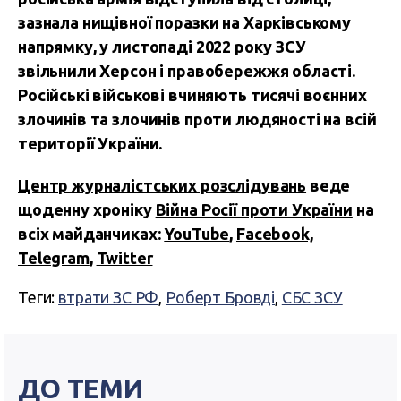
зазнала нищівної поразки на Харківському
напрямку, у листопаді 2022 року ЗСУ
звільнили Херсон і правобережжя області.
Російські військові вчиняють тисячі воєнних
злочинів та злочинів проти людяності на всій
території України.
Центр журналістських розслідувань
веде
щоденну хроніку
Війна Росії проти України
на
всіх майданчиках:
YouTube
,
Facebook,
Telegram
,
Twitter
Теги:
втрати ЗС РФ
,
Роберт Бровді
,
СБС ЗСУ
ДО ТЕМИ