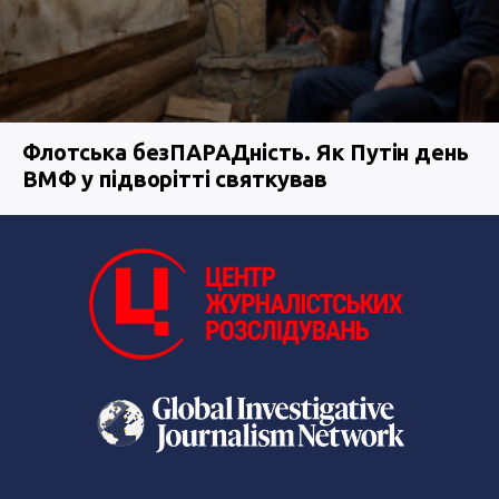
Флотська безПАРАДність. Як Путін день
ВМФ у підворітті святкував