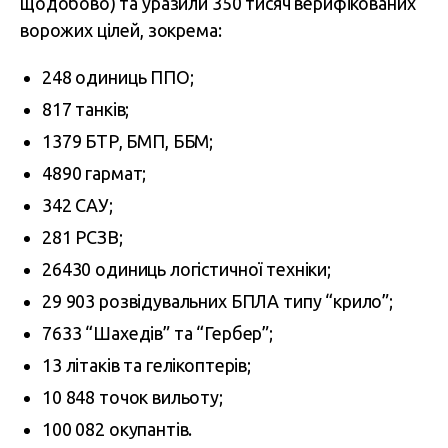
щодобово) та уразили 350 тисяч верифікованих
ворожих цілей, зокрема:
248 одиниць ППО;
817 танків;
1379 БТР, БМП, ББМ;
4890 гармат;
342 САУ;
281 РСЗВ;
26430 одиниць логістичної техніки;
29 903 розвідувальних БПЛА типу “крило”;
7633 “Шахедів” та “Гербер”;
13 літаків та гелікоптерів;
10 848 точок вильоту;
100 082 окупантів.