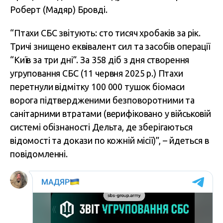
Роберт (Мадяр) Бровді.
“Птахи СБС звітують: сто тисяч хробаків за рік.
Тричі знищено еквівалент сил та засобів операції
“Київ за три дні”. За 358 діб з дня створення
угруповання СБС (11 червня 2025 р.) Птахи
перетнули відмітку 100 000 тушок біомаси
ворога підтвердженими безповоротними та
санітарними втратами (верифіковано у військовій
системі обізнаності Дельта, де зберігаються
відомості та докази по кожній місії)”, – йдеться в
повідомленні.