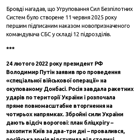
Бровді нагадав, що Угруповання Сил Безпілотних
Систем було створене 11 червня 2025 року
першим підписаним наказом новопризначеного
командувача СБС у складі 12 підрозділів.
***
24 лютого 2022 року президент РФ
Володимир Путін заявив про проведення
«спеціальної військової операції» на
окупованому Донбасі. Росія завдала ракетних
ударів по території України і розпочала
пряме повномасштабне вторгнення на
чотирьох напрямках. Збройні сили України
дають відсіч ворогові: план бліцкрігу –
захопити Київ за два-три дні – провалився,
російська армія відступила від столиці,