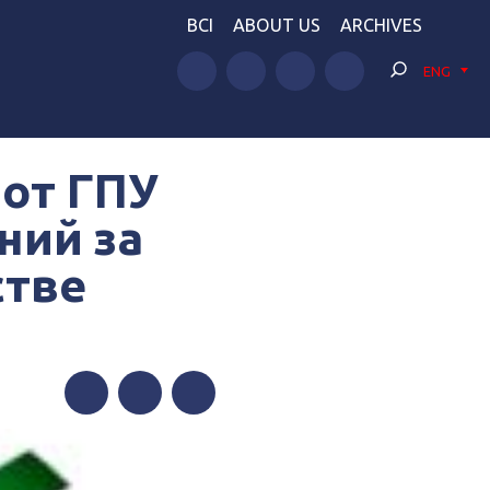
BCI
ABOUT US
ARCHIVES
ENG
 от ГПУ
ний за
стве
Facebook
Twitter
Telegram