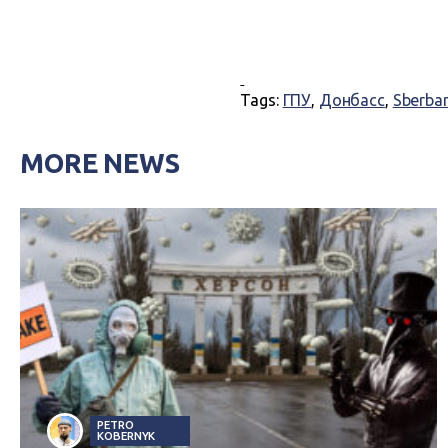
Tags:
ГПУ
,
Донбасс
,
Sberban
MORE NEWS
PETRO
KOBERNYK