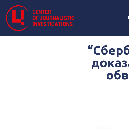
“Сберб
доказ
обв