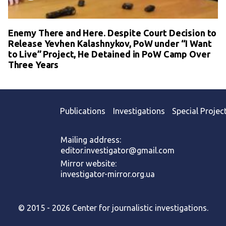
Enemy There and Here. Despite Court Decision to
Release Yevhen Kalashnykov, PoW under “I Want
to Live” Project, He Detained in PoW Camp Over
Three Years
Publications
Investigations
Special Projec
Mailing address:
editor.investigator@gmail.com
Mirror website:
investigator-mirror.org.ua
© 2015 - 2026 Center for journalistic investigations.