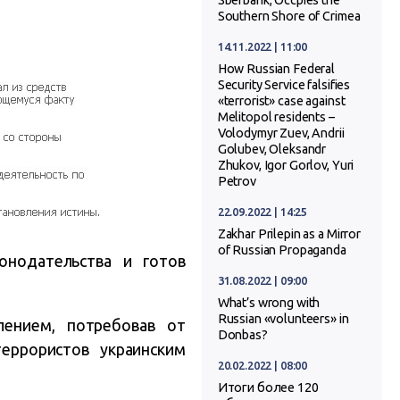
Sberbank, Occpies the
Southern Shore of Crimea
14.11.2022 | 11:00
How Russian Federal
Security Service falsifies
«terrorist» case against
Melitopol residents –
Volodymyr Zuev, Andrii
Golubev, Oleksandr
Zhukov, Igor Gorlov, Yuri
Petrov
22.09.2022 | 14:25
Zakhar Prilepin as a Mirror
of Russian Propaganda
онодательства и готов
31.08.2022 | 09:00
What’s wrong with
Russian «volunteers» in
лением, потребовав от
Donbas?
еррористов украинским
20.02.2022 | 08:00
Итоги более 120