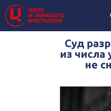
Суд раз
из числа
не с