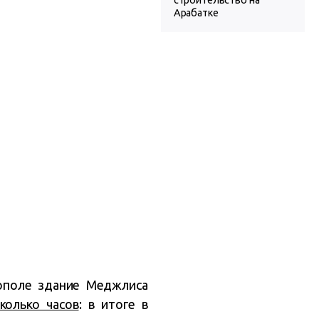
строительство на
Арабатке
рополе здание Меджлиса
колько часов
: в итоге в