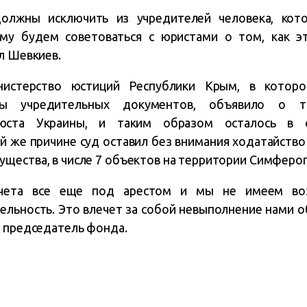
должны исключить из учредителей человека, кот
ому будем советоваться с юристами о том, как э
л Шевкиев.
инистерство юстиций Республики Крым, в кото
лы учредительных документов, объявило о 
юста Украины, и таким образом осталось в 
й же причине суд оставил без внимания ходатайство
щества, в числе 7 объектов на территории Симферо
чета все еще под арестом и мы не имеем во
ельность. Это влечет за собой невыполнение нами 
л председатель фонда.