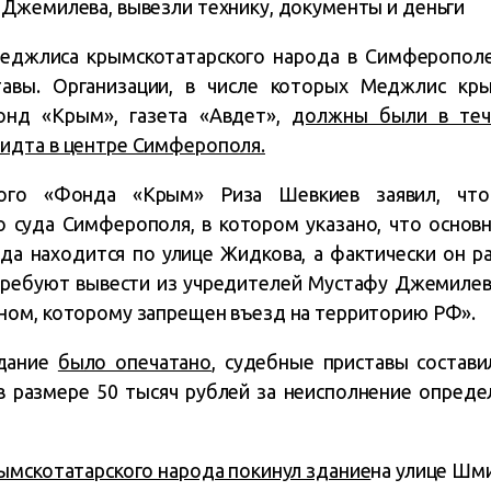
Джемилева, вывезли технику, документы и деньги
Меджлиса крымскотатарского народа в Симферопол
авы. Организации, в числе которых Меджлис крым
онд «Крым», газета «Авдет»,
должны были в теч
идта в центре Симферополя.
ьного «Фонда «Крым» Риза Шевкиев заявил, что
 суда Симферополя, в котором указано, что основн
а находится по улице Жидкова, а фактически он р
ребуют вывести из учредителей Мустафу Джемилева
ом, которому запрещен въезд на территорию РФ».
здание
было опечатано
, судебные приставы состави
 размере 50 тысяч рублей за неисполнение опред
мскотатарского народа покинул здание
на улице Шми