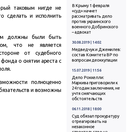
В Крыму 1 февраля
орый таковым нигде не
«суд» начнет
то сделать и исполнить
рассматривать дело
против украинского
военного Добринского
– адвокат
ром должны были быть
30.08.2019 | 14:02
том, что не является
Медведчук и Джемилев:
стороне от судебного
состав Комитета ВР по
 фонда о снятии ареста с
вопросам деоккупации
поля.
15.07.2019 | 11:56
Дело Роккелли:
зможности полноценно
Маркива приговорили к
24 годам заключения, не
обязательств и возможны
учтя смягчающих
обстоятельств
06.11.2018 | 18:00
Суд обязал прокуратуру
отреагировать на
незаконное