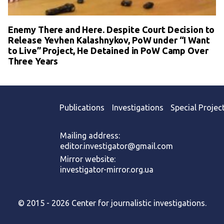
Enemy There and Here. Despite Court Decision to
Release Yevhen Kalashnykov, PoW under “I Want
to Live” Project, He Detained in PoW Camp Over
Three Years
Publications
Investigations
Special Projec
Mailing address:
editor.investigator@gmail.com
Mirror website:
investigator-mirror.org.ua
© 2015 - 2026 Center for journalistic investigations.