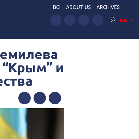
BCI
ABOUT US
ARCHIVES
ENG
жемилева
 “Крым” и
ества
Facebook
Twitter
Telegram