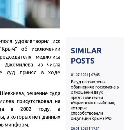
поля удовлетворил иск
“Крым” об исключении
SIMILAR
председателя меджлиса
POSTS
ы Джемилева из числа
ие суд принял в ходе
01.07.2021 | 07:45
В суд направлены
обвинения в госизмене в
отношении двух
Шевкиева, решение суда
представителей
илев присутствовал на
«Украинского выбора»,
которые
нда в 2002 году, а
способствовали
ы, в которых нет данных
оккупации Крыма РФ
Крыминформ.
26.01.2021 | 17:51