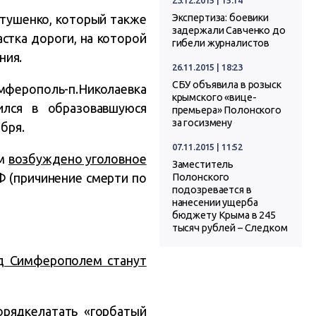
етушенко, который также
Экспертиза: боевики
задержали Савченко до
стка дороги, на которой
гибели журналистов
ния.
26.11.2015 | 18:23
СБУ объявила в розыск
ферополь-п.Николаевка
крымского «вице-
лся в образовавшуюся
премьера» Полонского
за госизмену
бря.
07.11.2015 | 11:52
ым
возбуждено уголовное
Заместитель
РФ (причинение смерти по
Полонского
подозревается в
нанесении ущерба
бюджету Крыма в 245
тысяч рублей – Следком
од Симферополем станут
орядке
латать «горбатый