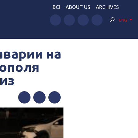
BCI
ABOUT US
ARCHIVES
ENG
аварии на
рополя
из
Facebook
Twitter
Telegram