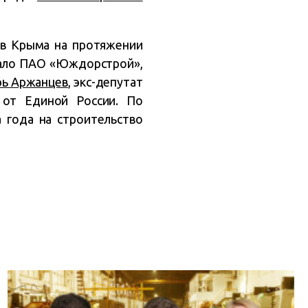
ов Крыма на протяжении
вало ПАО «Юждорстрой»,
рь Аржанцев
, экс-депутат
 от Единой России. По
а года на строительство