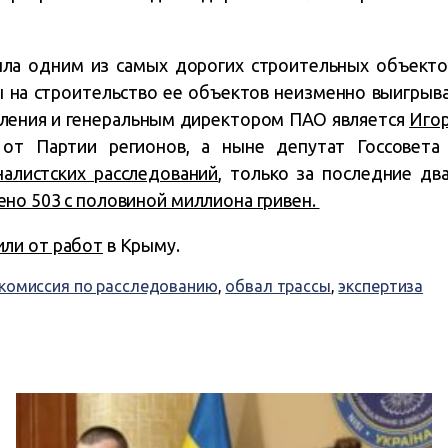
ыла одним из самых дорогих строительных объект
ы на строительство ее объектов неизменно выигры
вления и генеральным директором ПАО является
Иго
 от Партии регионов, а ныне депутат Госсовета
алистских расследований
, только за последние дв
ено 503 с половиной миллиона гривен.
или от работ
в Крыму.
комиссия по расследованию
,
обвал трассы
,
экспертиза