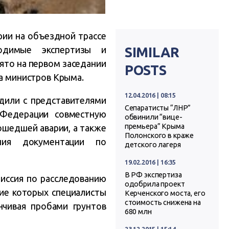
рии на объездной трассе
одимые экспертизы и
SIMILAR
ято на первом заседании
POSTS
а министров Крыма.
12.04.2016 | 08:15
дили с представителями
Сепаратисты “ЛНР”
 Федерации совместную
обвинили “вице-
премьера” Крыма
ошедшей аварии, а также
Полонского в краже
ния документации по
детского лагеря
19.02.2016 | 16:35
В РФ экспертиза
иссия по расследованию
одобрила проект
ние которых специалисты
Керченского моста, его
стоимость снижена на
нчивая пробами грунтов
680 млн
23.12.2015 | 15:14