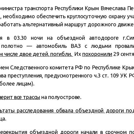
министра транспорта Республики Крым Вячеслава П
и, необходимо обеспечить круглосуточную охрану уча
зработать альтернативный маршрут дорожного движе
я в 03.30 ночи на объездной автодороге г.Сим
 полотно — автомобиль ВАЗ с людьми провали
м числе двое детей, погибли.
Их
похоронили
29 сентя
ием Следственного комитета РФ по Республике Кр
ва преступления, предусмотренного ч.3 ст. 109 УК 
более лицам).
ерит все трассы
на полуострове.
льтаты расследования обвала объездной дороги п
ца.
ерекрытия объездной дороги начали в срочном п