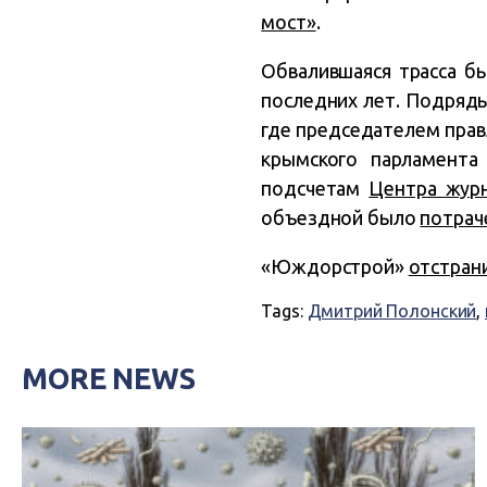
мост»
.
Обвалившаяся трасса б
последних лет. Подряд
где председателем пра
крымского парламента
подсчетам
Центра журн
объездной было
потрач
«Юждорстрой»
отстран
Tags:
Дмитрий Полонский
,
MORE NEWS