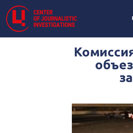
Комиссия
объез
з