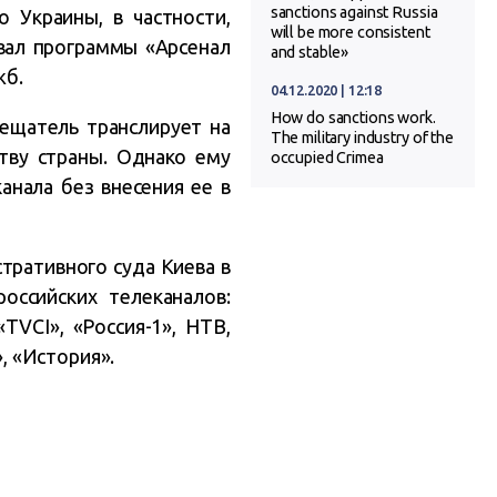
sanctions against Russia
 Украины, в частности,
will be more consistent
овал программы «Арсенал
and stable»
жб.
04.12.2020 | 12:18
How do sanctions work.
вещатель транслирует на
The military industry of the
тву страны. Однако ему
occupied Crimea
анала без внесения ее в
тративного суда Киева в
оссийских телеканалов:
TVCI», «Россия-1», НТВ,
», «История».