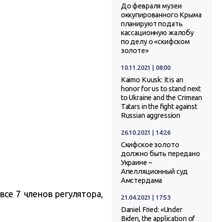
До февраля музеи
оккупированного Крыма
планируют подать
кассационную жалобу
по делу о «скифском
золоте»
10.11.2021 | 08:00
Kaimo Kuusk: It is an
honor for us to stand next
to Ukraine and the Crimean
Tatars in the fight against
Russian aggression
26.10.2021 | 14:26
Скифское золото
должно быть передано
Украине –
Апелляционный суд
Амстердама
все 7 членов регулятора,
21.04.2021 | 17:53
Daniel Fried: «Under
Biden, the application of