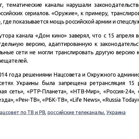
г, тематические каналы нарушали законодательство
оссийских сериалов. «Оружие», к примеру, транслир
», где показывается мощь российской армии и спецслу
тора канала «Дом кино» заверял, что с 15 апреля 
дельную версию, адаптированную к законодательс
льные сети не могли транслировать другую версию к
вещателей.
014 года решениями Нацсовета и Окружного админис
етях Украины была запрещена ретрансляция 15 р
ая сеть», «РТР-Планета», «НТВ-Мир», «Россия-24», «
зда», «Рен-ТВ», «РБК-ТВ», «Life News», «Russia Today
ацсовет по ТВ и РВ
,
российские телеканалы
,
Украина