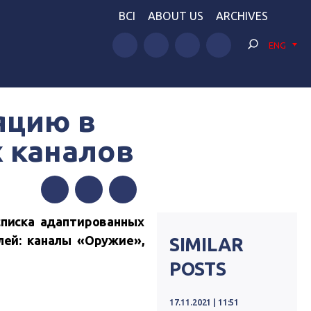
BCI
ABOUT US
ARCHIVES
ENG
яцию в
х каналов
Facebook
Twitter
Telegram
писка адаптированных
лей: каналы «Оружие»,
SIMILAR
POSTS
17.11.2021 | 11:51