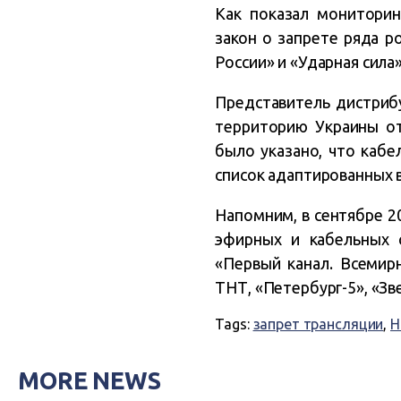
Как показал мониторин
закон о запрете ряда р
России» и «Ударная сила
Представитель дистрибу
территорию Украины от
было указано, что кабе
список адаптированных 
Напомним, в сентябре 2
эфирных и кабельных с
«Первый канал. Всемирн
ТНТ, «Петербург-5», «Зве
Tags:
запрет трансляции
,
Н
MORE NEWS