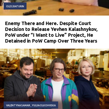
OLEG BATURIN
Enemy There and Here. Despite Court
Decision to Release Yevhen Kalashnykov,
PoW under “I Want to Live” Project, He
Detained in PoW Camp Over Three Years
VALENTYNA SAMAR
YULIIA OLKOHVSKA