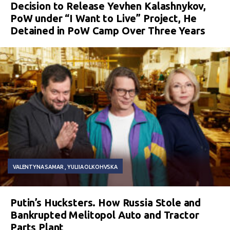
Decision to Release Yevhen Kalashnykov,
PoW under “I Want to Live” Project, He
Detained in PoW Camp Over Three Years
VALENTYNA SAMAR
YULIIA OLKOHVSKA
Putin’s Hucksters. How Russia Stole and
Bankrupted Melitopol Auto and Tractor
Parts Plant