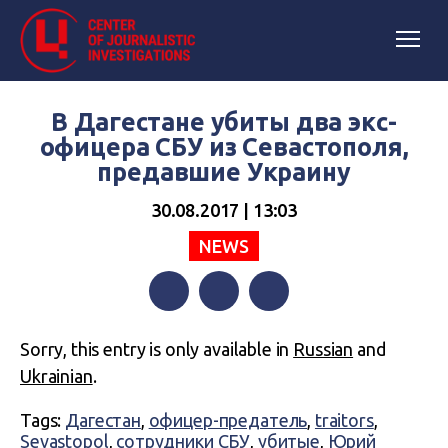
В Дагестане убиты два экс-
офицера СБУ из Севастополя,
предавшие Украину
30.08.2017 | 13:03
NEWS
Facebook
Twitter
Telegram
Sorry, this entry is only available in
Russian
and
Ukrainian
.
Tags:
Дагестан
,
офицер-предатель
,
traitors
,
Sevastopol
,
сотрудники СБУ
,
убитые
,
Юрий