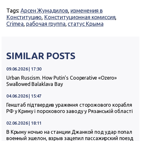
Tags:
Арсен Жумадилов
,
изменения в
Конституцию
,
Конституционная комиссия
,
Crimea
,
рабочая группа
,
статус Крыма
SIMILAR POSTS
09.06.2026 | 17:30
Urban Ruscism. How Putin’s Cooperative «Ozero»
Swallowed Balaklava Bay
04.06.2026 | 15:47
Генштаб підтвердив ураження сторожового корабля
РФ у Криму і порохового заводу у Рязанській області
02.06.2026 | 18:11
В Крыму ночью на станции Джанкой под удар попал
военный эшелон, взрыв зацепил пассажирский поезд