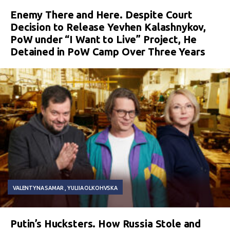
Enemy There and Here. Despite Court
Decision to Release Yevhen Kalashnykov,
PoW under “I Want to Live” Project, He
Detained in PoW Camp Over Three Years
VALENTYNA SAMAR
YULIIA OLKOHVSKA
Putin’s Hucksters. How Russia Stole and