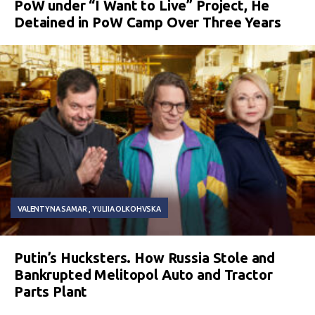
PoW under “I Want to Live” Project, He
Detained in PoW Camp Over Three Years
VALENTYNA SAMAR
YULIIA OLKOHVSKA
Putin’s Hucksters. How Russia Stole and
Bankrupted Melitopol Auto and Tractor
Parts Plant