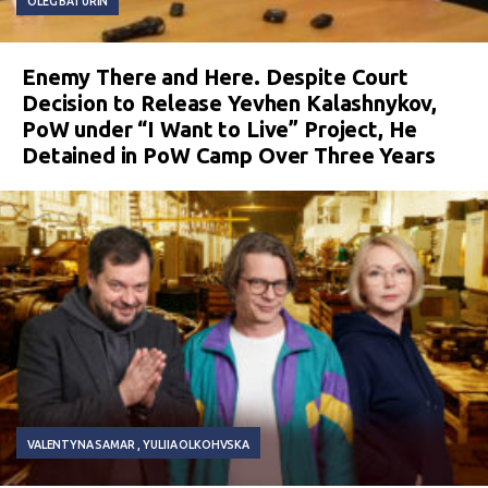
OLEG BATURIN
Enemy There and Here. Despite Court
Decision to Release Yevhen Kalashnykov,
PoW under “I Want to Live” Project, He
Detained in PoW Camp Over Three Years
VALENTYNA SAMAR
YULIIA OLKOHVSKA