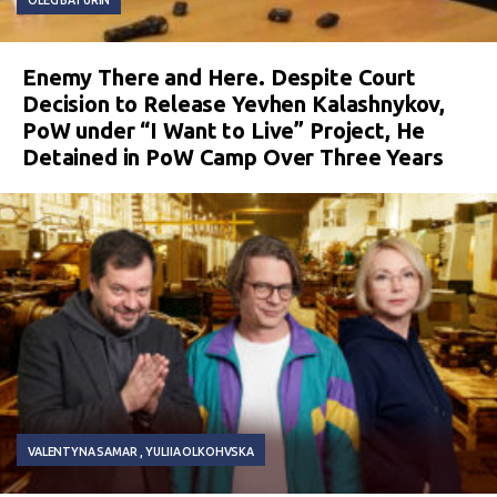
Enemy There and Here. Despite Court
Decision to Release Yevhen Kalashnykov,
PoW under “I Want to Live” Project, He
Detained in PoW Camp Over Three Years
VALENTYNA SAMAR
YULIIA OLKOHVSKA