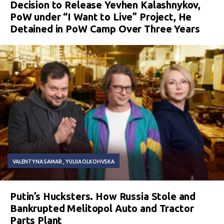
Decision to Release Yevhen Kalashnykov,
PoW under “I Want to Live” Project, He
Detained in PoW Camp Over Three Years
VALENTYNA SAMAR
YULIIA OLKOHVSKA
Putin’s Hucksters. How Russia Stole and
Bankrupted Melitopol Auto and Tractor
Parts Plant