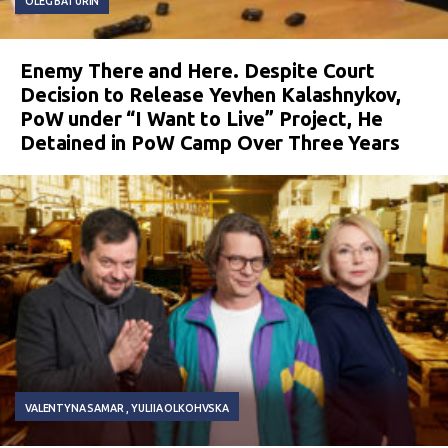
OLEG BATURIN
Enemy There and Here. Despite Court
Decision to Release Yevhen Kalashnykov,
PoW under “I Want to Live” Project, He
Detained in PoW Camp Over Three Years
VALENTYNA SAMAR
YULIIA OLKOHVSKA