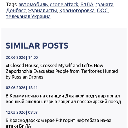
Tags:
автомобиль
,
drone attack
,
БпЛА
,
граната
,
Донбасс
,
журналисты
,
Красногоровка
,
ООС
,
телеканал Украина
SIMILAR POSTS
20.06.2026 | 14:00
«I Closed House, Crossed Myself and Left». How
Zaporizhzhia Evacuates People from Territories Hunted
by Russian Drones
02.06.2026 | 18:11
В Крыму ночью на станции Джанкой под удар попал
военный эшелон, взрыв зацепил пассажирский поезд
12.03.2026 | 08:37
В Краснодарском крае РФ горит нефтебаза из-за
атаки БпЛА