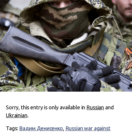
Sorry, this entry is only available in
Russian
and
Ukrainian
.
Tags:
Вадим Денисенко
,
Russian war against