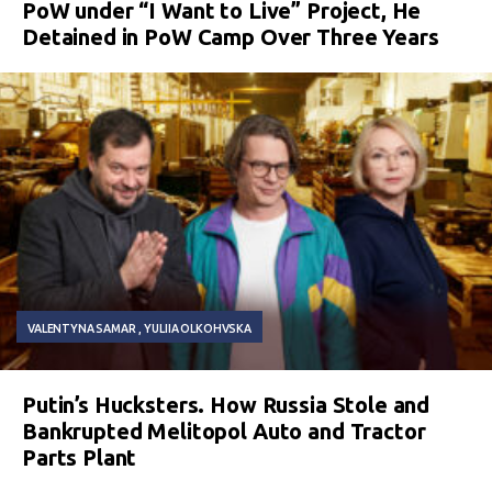
PoW under “I Want to Live” Project, He
Detained in PoW Camp Over Three Years
VALENTYNA SAMAR
YULIIA OLKOHVSKA
Putin’s Hucksters. How Russia Stole and
Bankrupted Melitopol Auto and Tractor
Parts Plant