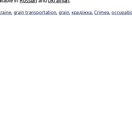
ailable in
Russian
and
Ukrainian
.
kraine
,
grain transportation
,
grain
,
крадіжка
,
Crimea
,
occupati