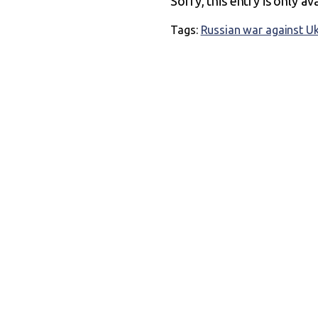
Sorry, this entry is only av
Tags:
Russian war against U