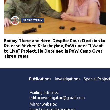
OLEG BATURIN
Enemy There and Here. Despite Court Decision to
Release Yevhen Kalashnykov, PoW under “I Want
to Live” Project, He Detained in PoW Camp Over
Three Years
Publications
Investigations
Special Projec
Mailing address:
editor.investigator@gmail.com
Mirror website:
investigator-mirror.org.ua