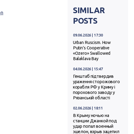
SIMILAR
on
POSTS
09.06.2026 | 17:30
Urban Ruscism. How
Putin’s Cooperative
«Ozero» Swallowed
Balaklava Bay
04.06.2026 | 15:47
Генштаб підтвердив
ураження сторожового
корабля РФ у Криму і
порохового заводу у
Рязанській області
02.06.2026 | 18:11
В Крыму ночью на
станции Джанкой под
удар попал военный
эшелон, взрыв зацепил