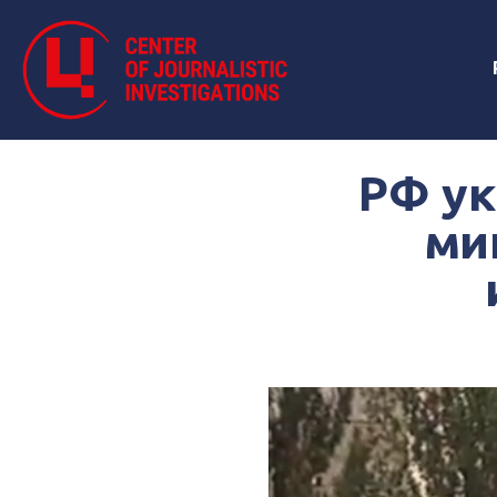
РФ ук
ми