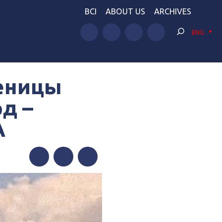
BCI
ABOUT US
ARCHIVES
ENG
шеницы
д –
A
Facebook
Twitter
Telegram