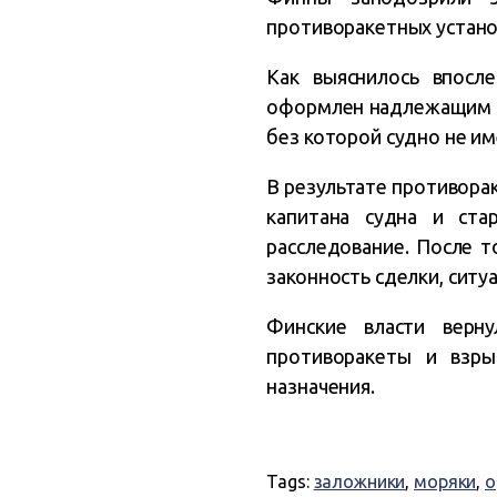
противоракетных установ
Как выяснилось впосл
оформлен надлежащим об
без которой судно не им
В результате противорак
капитана судна и ст
расследование. После 
законность сделки, ситу
Финские власти верн
противоракеты и взры
назначения.
Tags:
заложники
,
моряки
,
о