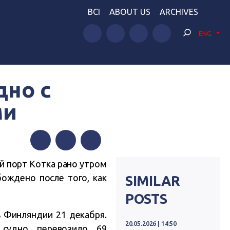
BCI
ABOUT US
ARCHIVES
ENG
дно с
ми
Facebook
Twitter
Telegram
й порт Котка рано утром
ождено после того, как
SIMILAR
POSTS
 Финляндии 21 декабря.
20.05.2026 | 14:50
 судно перевозило 69