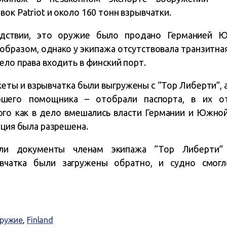
ок Patriot и около 160 тонн взрывчатки.
едствии, это оружие было продано Германией 
разом, однако у экипажа отсутствовала транзитная
ело права входить в финский порт.
еты и взрывчатка были выгружены с “Тор Либерти”, а
аршего помощника – отобрали паспорта, в их о
того как в дело вмешались власти Германии и Южно
ация была разрешена.
ули документы членам экипажа “Тор Либерти” 
вчатка были загружены обратно, и судно смогл
ружие
,
Finland