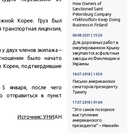
How Owners of
Sanctioned Saint
Petersburg Company
«Tekhnoflot» Keep Doing
Южной Корее. Груз был
Business in Finland
 транспортная лицензия,
06.08.2021 | 15:26
Для дорожных работ в
оккупированном Крыму
 у двух членов экипажа –
закупаются асфальтные
тношении было начато
заводы из Финляндии и
Украины
й Кореи, подтвердившие
18.07.2018 | 13:59
Письмо американских
5 января, после чего
сенаторов президенту
Трампу
о отправиться в пункт
17.07.2018 | 01:04
”Это самое позорное
выступление
Источник: УНИ
АН
американского
президента!” – Маккейн