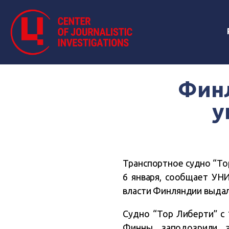
Финл
у
Транспортное судно “То
6 января, сообщает УН
власти Финляндии выдал
Судно “Тор Либерти” с
Финны заподозрили э