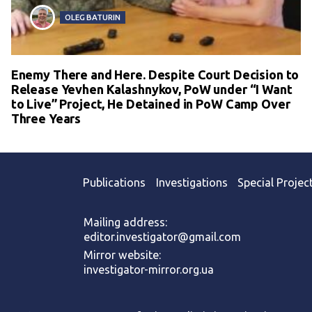
OLEG BATURIN
Enemy There and Here. Despite Court Decision to
Release Yevhen Kalashnykov, PoW under “I Want
to Live” Project, He Detained in PoW Camp Over
Three Years
Publications
Investigations
Special Projec
Mailing address:
editor.investigator@gmail.com
Mirror website:
investigator-mirror.org.ua