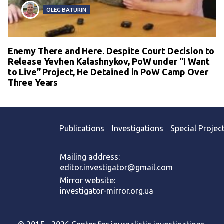
OLEG BATURIN
Enemy There and Here. Despite Court Decision to
Release Yevhen Kalashnykov, PoW under “I Want
to Live” Project, He Detained in PoW Camp Over
Three Years
Publications
Investigations
Special Projec
Mailing address:
editor.investigator@gmail.com
Mirror website:
investigator-mirror.org.ua