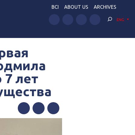
BCI
ABOUT US
ARCHIVES
ENG
ервая
Людмила
 7 лет
ущества
Facebook
Twitter
Telegram