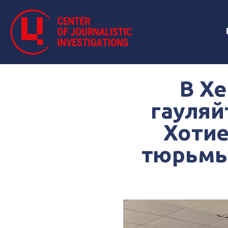
В Хе
гауляй
Хотие
тюрьмы