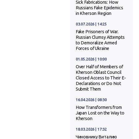
Sick Fabrications: How
Russians Fake Epidemics
in Kherson Region
03.07.2026 | 14:25
Fake Prisoners of War.
Russian Clumsy Attempts
to Demoralize Armed
Forces of Ukraine
01.05.2026 | 10:00
Over Half of Members of
Kherson Oblast Council
Closed Access to Their E-
Declarations or Do Not
Submit Them
16.04.2026 | 08:30
How Transformers from
Japan Lost on the Way to
Kherson
18.03.2026 | 17:32
Чиновнику Виталию