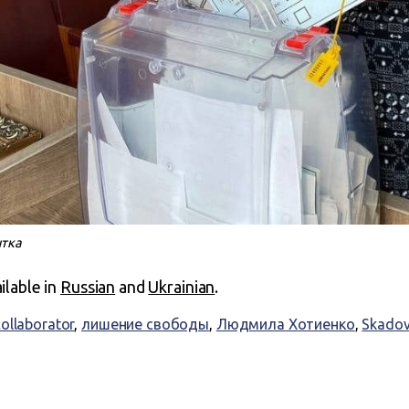
нтка
ailable in
Russian
and
Ukrainian
.
collaborator
,
лишение свободы
,
Людмила Хотиенко
,
Skado