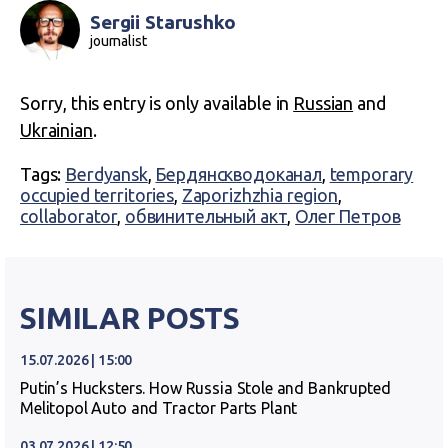
Sergii Starushko
journalist
Sorry, this entry is only available in
Russian
and
Ukrainian
.
Tags:
Berdyansk
,
Бердянскводоканал
,
temporary
occupied territories
,
Zaporizhzhia region
,
collaborator
,
обвинительный акт
,
Олег Петров
SIMILAR POSTS
15.07.2026 | 15:00
Putin’s Hucksters. How Russia Stole and Bankrupted
Melitopol Auto and Tractor Parts Plant
03.07.2026 | 12:50