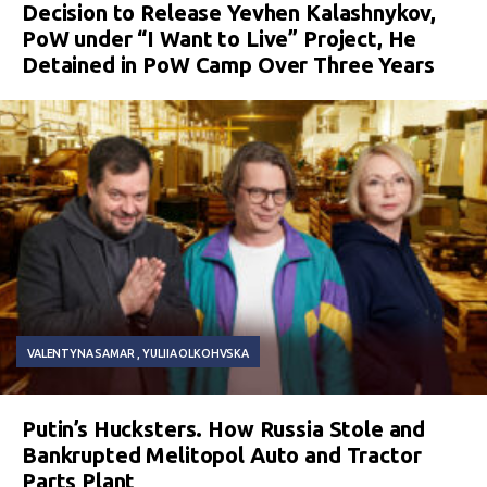
Decision to Release Yevhen Kalashnykov,
PoW under “I Want to Live” Project, He
Detained in PoW Camp Over Three Years
VALENTYNA SAMAR
YULIIA OLKOHVSKA
Putin’s Hucksters. How Russia Stole and
Bankrupted Melitopol Auto and Tractor
Parts Plant