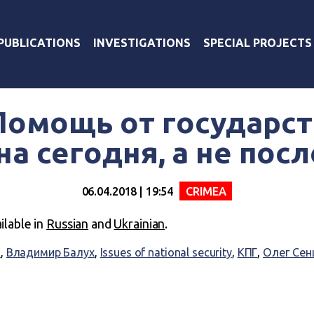
PUBLICATIONS
INVESTIGATIONS
SPECIAL PROJECTS
Помощь от государс
а сегодня, а не по
06.04.2018 | 19:54
CRIMEA
ailable in
Russian
and
Ukrainian
.
т
,
Владимир Балух
,
Issues of national security
,
КПГ
,
Олег Сен