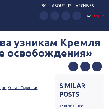
BCI
ABOUT US
ARCHIVES
ENG
тва узникам Кремля
сле освобождения»
Facebook
Twitter
Telegram
SIMILAR
цов
,
Ольга Скрипник
POSTS
17.08.2018 | 08:45