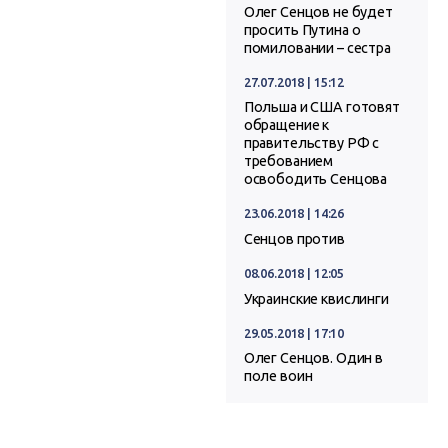
Олег Сенцов не будет
просить Путина о
помиловании – сестра
27.07.2018 | 15:12
Польша и США готовят
обращение к
правительству РФ с
требованием
освободить Сенцова
23.06.2018 | 14:26
Сенцов против
08.06.2018 | 12:05
Украинские квислинги
29.05.2018 | 17:10
Олег Сенцов. Один в
поле воин