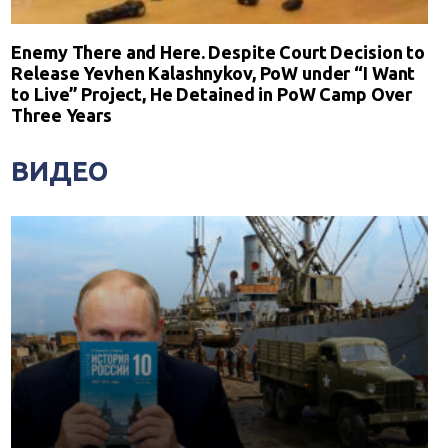
Enemy There and Here. Despite Court Decision to
Release Yevhen Kalashnykov, PoW under “I Want
to Live” Project, He Detained in PoW Camp Over
Three Years
ВИДЕО