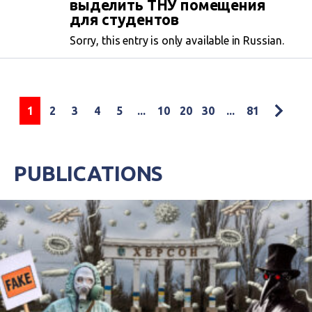
выделить ТНУ помещения
для студентов
Sorry, this entry is only available in Russian.
1
2
3
4
5
...
10
20
30
...
81
PUBLICATIONS