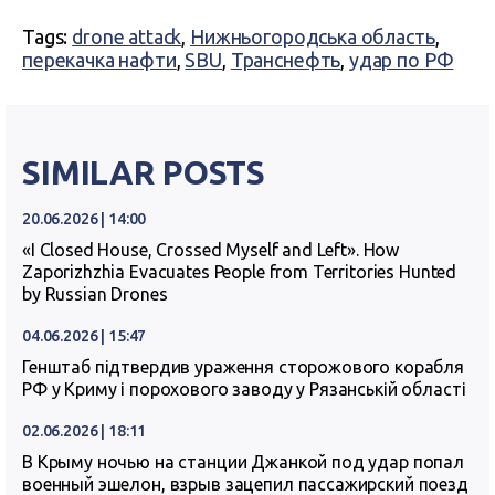
Tags:
drone attack
,
Нижньогородська область
,
перекачка нафти
,
SBU
,
Транснефть
,
удар по РФ
SIMILAR POSTS
20.06.2026 | 14:00
«I Closed House, Crossed Myself and Left». How
Zaporizhzhia Evacuates People from Territories Hunted
by Russian Drones
04.06.2026 | 15:47
Генштаб підтвердив ураження сторожового корабля
РФ у Криму і порохового заводу у Рязанській області
02.06.2026 | 18:11
В Крыму ночью на станции Джанкой под удар попал
военный эшелон, взрыв зацепил пассажирский поезд