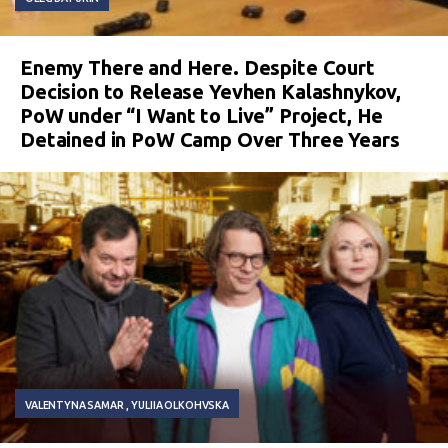
Enemy There and Here. Despite Court
Decision to Release Yevhen Kalashnykov,
PoW under “I Want to Live” Project, He
Detained in PoW Camp Over Three Years
VALENTYNA SAMAR
YULIIA OLKOHVSKA