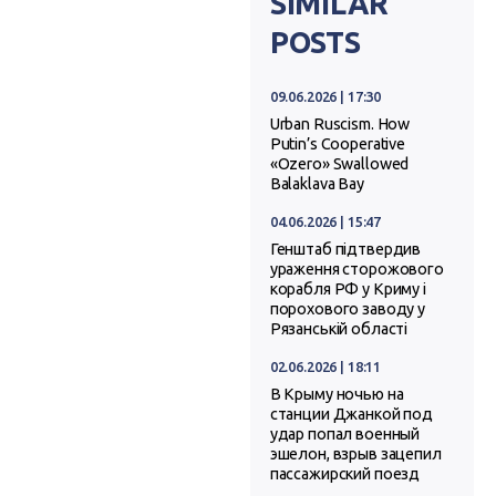
SIMILAR
POSTS
09.06.2026 | 17:30
Urban Ruscism. How
Putin’s Cooperative
«Ozero» Swallowed
Balaklava Bay
04.06.2026 | 15:47
Генштаб підтвердив
ураження сторожового
корабля РФ у Криму і
порохового заводу у
Рязанській області
02.06.2026 | 18:11
В Крыму ночью на
станции Джанкой под
удар попал военный
эшелон, взрыв зацепил
пассажирский поезд