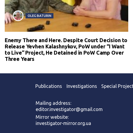
OLEG BATURIN
Enemy There and Here. Despite Court Decision to
Release Yevhen Kalashnykov, PoW under “I Want
to Live” Project, He Detained in PoW Camp Over
Three Years
Publications
Investigations
Special Projec
Mailing address:
editor.investigator@gmail.com
Mirror website:
investigator-mirror.org.ua