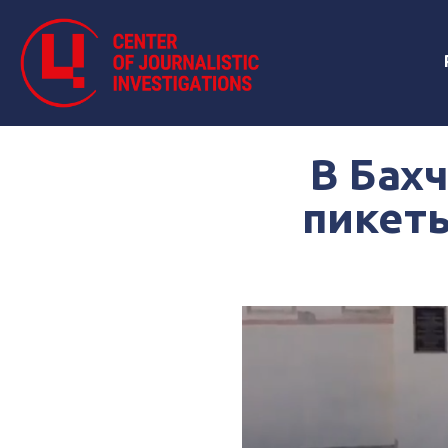
В Бах
пикеты