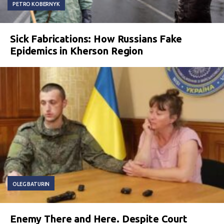
PETRO KOBERNYK
Sick Fabrications: How Russians Fake
Epidemics in Kherson Region
OLEG BATURIN
Enemy There and Here. Despite Court