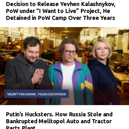
Decision to Release Yevhen Kalashnykov,
PoW under “I Want to Live” Project, He
Detained in PoW Camp Over Three Years
VALENTYNA SAMAR
YULIIA OLKOHVSKA
Putin’s Hucksters. How Russia Stole and
Bankrupted Melitopol Auto and Tractor
Parts Plant