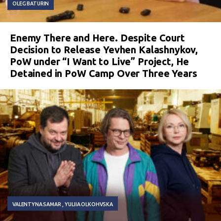
OLEG BATURIN
Enemy There and Here. Despite Court
Decision to Release Yevhen Kalashnykov,
PoW under “I Want to Live” Project, He
Detained in PoW Camp Over Three Years
VALENTYNA SAMAR
YULIIA OLKOHVSKA