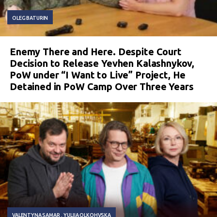
OLEG BATURIN
Enemy There and Here. Despite Court
Decision to Release Yevhen Kalashnykov,
PoW under “I Want to Live” Project, He
Detained in PoW Camp Over Three Years
VALENTYNA SAMAR
YULIIA OLKOHVSKA