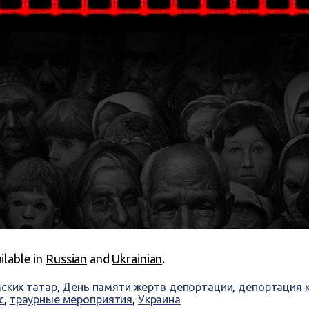
ailable in
Russian
and
Ukrainian
.
ских татар
,
День памяти жертв депортации
,
депортация 
с
,
траурные мероприятия
,
Украина