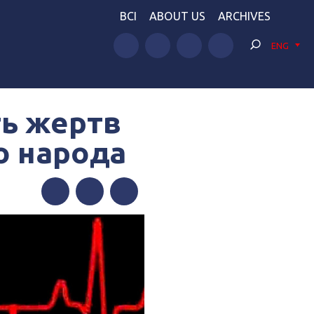
BCI
ABOUT US
ARCHIVES
ENG
ть жертв
о народа
Facebook
Twitter
Telegram