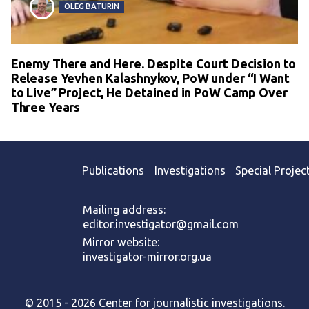
OLEG BATURIN
Enemy There and Here. Despite Court Decision to
Release Yevhen Kalashnykov, PoW under “I Want
to Live” Project, He Detained in PoW Camp Over
Three Years
Publications
Investigations
Special Projec
Mailing address:
editor.investigator@gmail.com
Mirror website:
investigator-mirror.org.ua
© 2015 - 2026 Center for journalistic investigations.