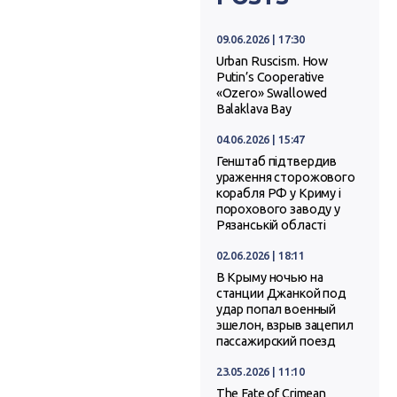
09.06.2026 | 17:30
Urban Ruscism. How
Putin’s Cooperative
«Ozero» Swallowed
Balaklava Bay
04.06.2026 | 15:47
Генштаб підтвердив
ураження сторожового
корабля РФ у Криму і
порохового заводу у
Рязанській області
02.06.2026 | 18:11
В Крыму ночью на
станции Джанкой под
удар попал военный
эшелон, взрыв зацепил
пассажирский поезд
23.05.2026 | 11:10
The Fate of Crimean