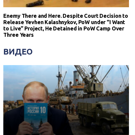
Enemy There and Here. Despite Court Decision to
Release Yevhen Kalashnykov, PoW under “I Want
to Live” Project, He Detained in PoW Camp Over
Three Years
ВИДЕО