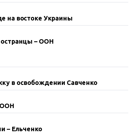
е на востоке Украины
ностранцы – ООН
жку в освобождении Савченко
 ООН
и – Ельченко