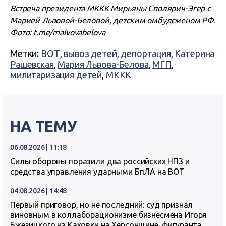
Встреча президента МККК Мирьяны Сполярич-Эгер с
Марией Львовой-Беловой, детским омбудсменом РФ.
Фото: t.me/malvovabelova
Метки:
ВОТ
,
вывоз детей
,
депортация
,
Катерина
Рашевская
,
Мария Львова-Белова
,
МГП
,
милитаризация детей
,
МККК
НА ТЕМУ
06.08.2026 | 11:18
Силы обороны поразили два российских НПЗ и
средства управления ударными БпЛА на ВОТ
04.08.2026 | 14:48
Первый приговор, но не последний: суд признал
виновным в коллаборационизме бизнесмена Игоря
Бжезицкого из Каховки на Херсонщине, фигуранта