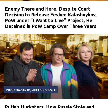
Enemy There and Here. Despite Court
Decision to Release Yevhen Kalashnykov,
PoW under “I Want to Live” Project, He
Detained in PoW Camp Over Three Years
VALENTYNA SAMAR
YULIIA OLKOHVSKA
Putin’s Hucksters. How Russia Stole and