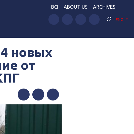
BCI
ABOUT US
ARCHIVES
ENG
14 новых
ние от
КПГ
Facebook
Twitter
Telegram