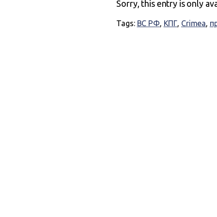
Sorry, this entry is only av
Tags:
ВС РФ
,
КПГ
,
Crimea
,
п