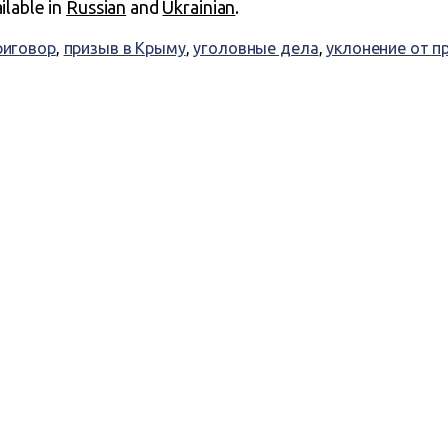
ailable in
Russian
and
Ukrainian
.
риговор
,
призыв в Крыму
,
уголовные дела
,
уклонение от п