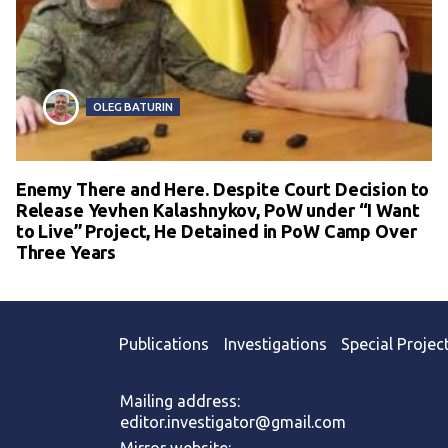
OLEG BATURIN
Enemy There and Here. Despite Court Decision to
Release Yevhen Kalashnykov, PoW under “I Want
to Live” Project, He Detained in PoW Camp Over
Three Years
Publications
Investigations
Special Projec
Mailing address:
editor.investigator@gmail.com