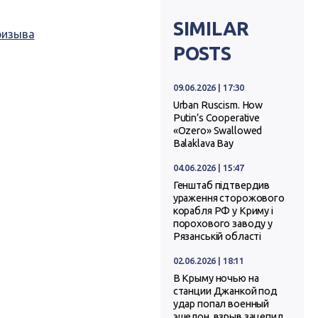
SIMILAR
ризыва
POSTS
09.06.2026 | 17:30
Urban Ruscism. How
Putin’s Cooperative
«Ozero» Swallowed
Balaklava Bay
04.06.2026 | 15:47
Генштаб підтвердив
ураження сторожового
корабля РФ у Криму і
порохового заводу у
Рязанській області
02.06.2026 | 18:11
В Крыму ночью на
станции Джанкой под
удар попал военный
эшелон, взрыв зацепил