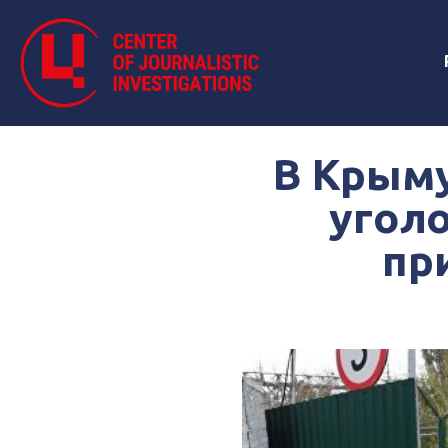
В Крыму
уголо
пр