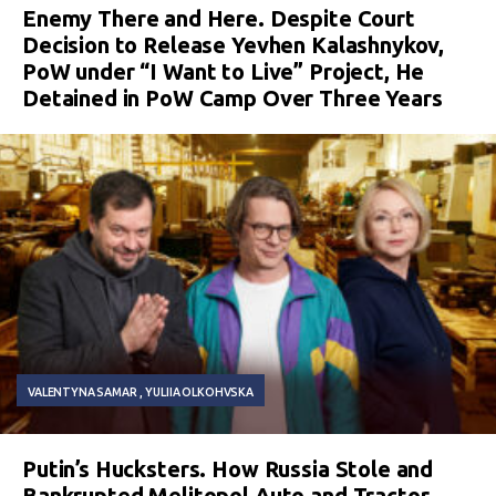
Enemy There and Here. Despite Court
Decision to Release Yevhen Kalashnykov,
PoW under “I Want to Live” Project, He
Detained in PoW Camp Over Three Years
VALENTYNA SAMAR
YULIIA OLKOHVSKA
Putin’s Hucksters. How Russia Stole and
Bankrupted Melitopol Auto and Tractor