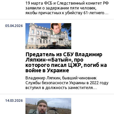
19 марта ФСБ и Следственный комитет РФ
заявили о задержании пяти человек,
якобы причастных к убийству 61-летнего
Владимира Леонтьева, коллаборанта,
военного преступника и экспредседателя
05.04.2026
оккупационной администрации Новой
Каховки в Херсонской области.
Последнего ликвидировали 1 октября
2025 года в микрорайоне «Сокол» Новой
Каховки. Представительница
Следственного комитета РФ С.Петренко
Предатель из СБУ Владимир
заявила, что все задержанные уже
Ляпкин-«Батый», про
«признали свою вину»,...
которого писал ЦЖР, погиб на
войне в Украине
Владимир Ляпкин, бывший чиновник
Службы безопасности Украины в 2022 году
вступил в должность заместителя
начальника оккупационной
«государственной службы безопасности»
14.03.2026
Херсонщины (ГСБ), которая занималась
похищением, пытками и убийствами
людей и про которого писал ЦЖР, погиб на