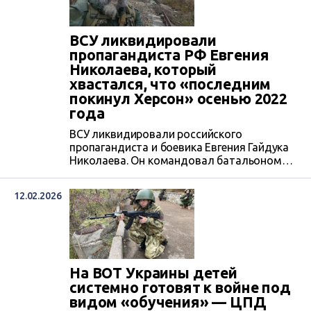
войне в Украине.
ВСУ ликвидировали
пропагандиста РФ Евгения
Николаева, который
хвастался, что «последним
покинул Херсон» осенью 2022
года
ВСУ ликвидировали российского
пропагандиста и боевика Евгения Гайдука
Николаева. Он командовал батальоном
«Родня», привлекал к службе в
вооруженных силах РФ иностранцев, был
12.02.2026
соратником Захара Прилепина и
соавтором нескольких влиятельных
вражеских Telegram-каналов, в частности
«Wargonzo». В начале полномасштабного
вторжения Николаев попал в
оккупированный Херсон как волонтер и
На ВОТ Украины детей
вел блог, искажая информацию о жизни в
системно готовят к войне под
городе. Он...
видом «обучения» — ЦПД