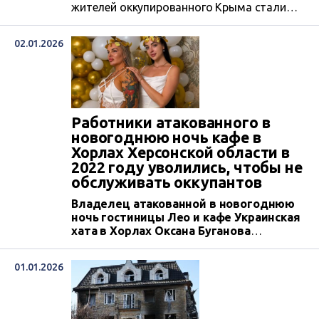
жителей оккупированного Крыма стали
жертвами российской пропаганды,
воевали против Украины и были
02.01.2026
ликвидированы Вооруженными Силами
Украины.
Работники атакованного в
новогоднюю ночь кафе в
Хорлах Херсонской области в
2022 году уволились, чтобы не
обслуживать оккупантов
Владелец атакованной в новогоднюю
ночь гостиницы Лео и кафе Украинская
хата в Хорлах Оксана Буганова
возобновила их работу в оккупации в
2022 году. Однако повара отказались
01.01.2026
там работать, когда поняли, что
обслуживать им придется
исключительно российские военные. В
этом месте, кроме оккупантов, любили