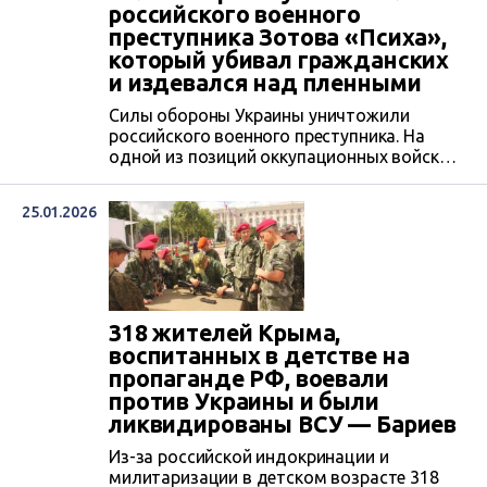
всего имущества.
российского военного
преступника Зотова «Психа»,
который убивал гражданских
и издевался над пленными
Силы обороны Украины уничтожили
российского военного преступника. На
одной из позиций оккупационных войск
спецназовцы ГУР МО Украины обнаружили
тело Зотова Сергея, 15.10.1990 г.р. —
25.01.2026
гражданина РФ, причастного к убийствам
гражданского населения и издевательства
над украинскими военнопленными.
318 жителей Крыма,
воспитанных в детстве на
пропаганде РФ, воевали
против Украины и были
ликвидированы ВСУ — Бариев
Из-за российской индокринации и
милитаризации в детском возрасте 318