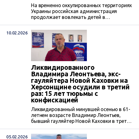
На временно оккупированных территориях
Украины российская администрация
продолжает вовлекать детей в
милитаризованную систему воспитания и
готовить к войне под обучением.
10.02.2026
Ликвидированного
Владимира Леонтьева, экс-
гауляйтера Новой Каховки на
Херсонщине осудили в третий
раз: 15 лет тюрьмы с
конфискацией
Ликвидированный минувшей осенью в 61-
летнем возрасте Владимир Леонтьев,
бывший гауляйтер Новой Каховки в третий
раз осужден — Нововоронцовским
районным судом Херсонской области. Он
05.02.2026
признан виновным в коллаборационной