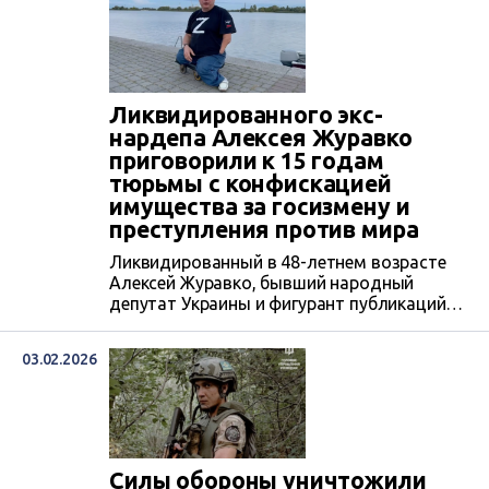
деятельности по ч.5 ст.111-1 УК Украины
за то, что он возглавлял оккупационный
«совет мундепов» города. Ранее его
судили за похищение людей.
Ликвидированного экс-
нардепа Алексея Журавко
приговорили к 15 годам
тюрьмы с конфискацией
имущества за госизмену и
преступления против мира
Ликвидированный в 48-летнем возрасте
Алексей Журавко, бывший народный
депутат Украины и фигурант публикаций
ЦЖР признан виновным в государственной
измене и преступлениях против основ
03.02.2026
общественной безопасности, мира,
безопасности человечества и
международного правопорядка. 27 января
коллегия судей Галицкого районного суда
Львова вынесла ему заочный приговор –
15 лет лишения свободы с конфискацией
Силы обороны уничтожили