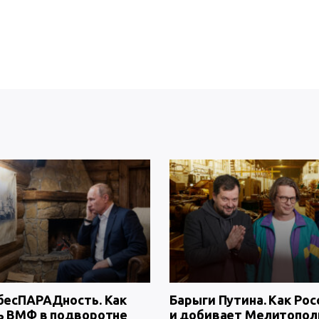
бесПАРАДность. Как
Барыги Путина. Как Рос
ь ВМФ в подворотне
и добивает Мелитопол