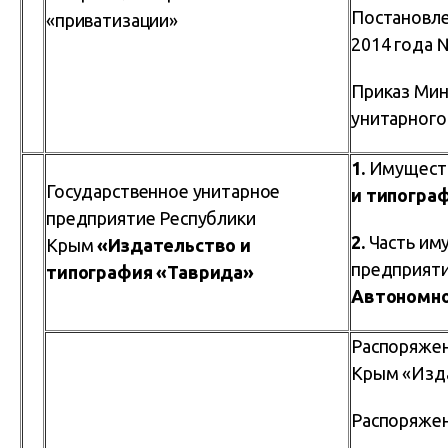
Постановле
«приватизации»
2014 года 
Приказ Мин
унитарног
1.
Имуществ
Государственное унитарное
и типогра
предприятие Республики
2.
Часть им
Крым
«Издательство и
предприят
типография «Таврида»
Автономно
Распоряжен
Крым «Изда
Распоряжен