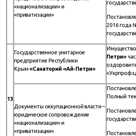
государств
«национализации» и
«приватизации»
Постановле
2016 года 
государств
Имущество
Государственное унитарное
Петри»
час
предприятие Республики
оздоровите
Крым
«Санаторий «Ай-Петри»
«Укрпрофзд
Постановле
Полный тек
13
Документы оккупационной власти –
Постановле
юридическое сопровождение
государств
«национализации» и
«приватизации»
Постановле