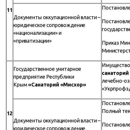
Постановле
11
Документы оккупационной власти –
Постановле
юридическое сопровождение
государств
«национализации» и
«приватизации»
Приказ Мин
Министерст
Имущество
Государственное унитарное
санатории
предприятие Республики
лечебно-оз
Крым
«Санаторий «Мисхор»
«Укрпрофзд
Постановле
Полный тек
12
Документы оккупационной власти –
Постановле
юридическое сопровождение