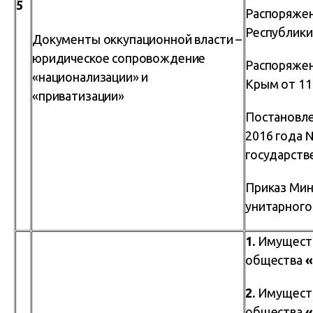
5
Распоряжен
Республик
Документы оккупационной власти –
юридическое сопровождение
Распоряжен
«национализации» и
Крым от 11
«приватизации»
Постановле
2016 года 
государств
Приказ Мин
унитарного
1.
Имуществ
общества
«
2.
Имуществ
общества
«