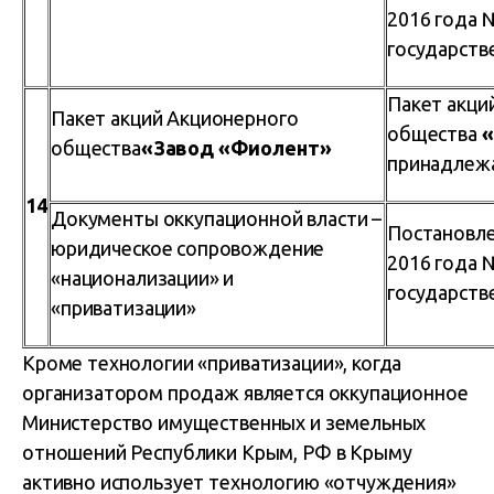
2016 года 
государств
Пакет акци
Пакет акций Акционерного
общества
«
общества
«Завод «Фиолент»
принадлежа
14
Документы оккупационной власти –
Постановле
юридическое сопровождение
2016 года 
«национализации» и
государств
«приватизации»
Кроме технологии «приватизации», когда
организатором продаж является оккупационное
Министерство имущественных и земельных
отношений Республики Крым, РФ в Крыму
активно использует технологию «отчуждения»