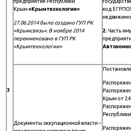
предприятие Республики
государств
Крым
«Крымтехнологии»
код ЕГРПОУ
недвижимос
27.06.2014 было создано ГУП РК
«Крымсвязь». В ноябре 2014
2.
Часть им
переименовано в ГУП РК
предприят
«Крымтехнологии»
Автономно
Постановле
Распоряжен
3
Распоряжен
Крым от 24
Распоряжен
Республик
Документы оккупационной власти –
Распоряжен
юридическое сопровождение