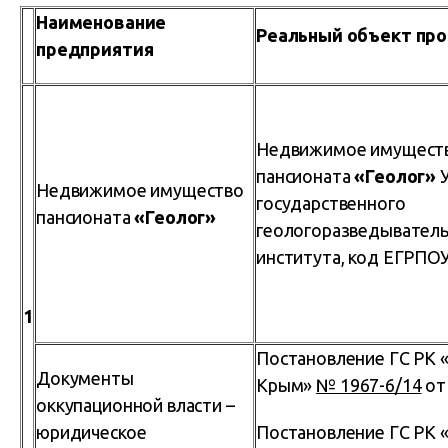
Наименование
Реальный объект пр
предприятия
Недвижимое имущест
пансионата
«Геолог»
Недвижимое имущество
государственного
пансионата
«Геолог»
геологоразведывател
института, код ЕГРПО
1
Постановление ГС РК 
Документы
Крым»
№ 1967-6/14
от 
оккупационной власти –
юридическое
Постановление ГС РК 