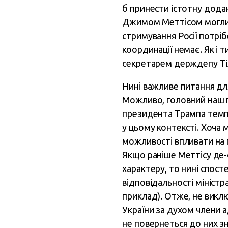
б принести істотну додан
Джимом Меттісом могли 
стримування Росії потріб
координації немає. Як і 
секретарем держдепу Т
Нині важливе питання д
Можливо, головний наш 
президента Трампа темп
у цьому контексті. Хоча 
можливості впливати на 
Якщо раніше Меттісу де-
характеру, то нині спос
відповідальності мініст
приклад). Отже, не викл
України за духом члени ад
не повернеться до них зн