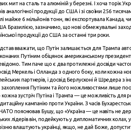
 мит на сталь та алюміній у березні. І хоча торік Укр
рів аналогічної продукції до США і зі своїми 256 тисяч
і майже 6 мільйонів тонн, які експортувала Канада, ч
США Бразилією, зазначимо, що нові обмежувальні зах
їнської продукції до США за останні три роки.
ідстав вважати, що Путін залишається для Трампа авт
виконаних Путіним обіцянок американському президент
евідомо. Тим паче що є два протилежні досвіди частог
свід Меркель і Олланда з одного боку, коли кожна нов
йських партнерів, і досвід Берлусконі й Шредера з ін
я захоплення Путіним та його можливостями лише по
 кожна зустріч Путіна і Трампа — це можливість для 
итаційну кампанію проти України. З часів Бухарестсь
в НАТО пояснював Бушу, що «Україна — це навіть не дер
ьких лідерів він, подейкують у дипломатичних колах,
різню влаштують українці, якщо, не дай Боже, допусти