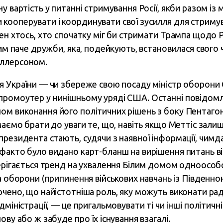
у вартість у питанні стримування Росії, якби разом із
кооперувати і координувати свої зусилля для стриму
ен хтось, хто спочатку міг би стримати Трампа щодо Ро
тим паче дружби, яка, подейкують, встановилася свого ч
іллерсоном.
ля України — чи збереже свою посаду міністр оборон
промоутер у нинішньому уряді США. Останні повідом
ом виконання його політичних рішень з боку Пентаго
маємо брати до уваги те, що, навіть якщо Меттіс залиш
президента стають, судячи з наявної інформації, чим
факто було видано карт-бланш на вирішення питань 
терігається тренд на ухвалення Білим домом одноособо
ра оборони (припинення військових навчань із Півден
ючено, що найістотніша роль, яку можуть виконати рад
міністрації, — це пригальмовувати ті чи інші політичні
ову або ж забуде про їх існування взагалі.