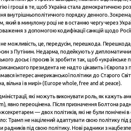
ергію і гроші в те, щоб Україна стала демократичною 
ння внутрішньополітичного порядку денного. Зокрема,
, який в минулому році не в останню чергу через Украї
оваження з допомогою кодифікації санкцій щодо Росії
 не можливість, це, передусім, перешкода. Перешкода
син з Путіним. Недарма, подейкують у дипломатичних 
ського досьє і просив їх зробити так, щоб «українське 
риканського президента не надто цікавить і Європа з 
ався інтерес американської політики до Старого Світу
, вільна і в мирі» (Europe whole, free and at peace).
адміністрації, які можуть виконувати роль, як кажуть а
room), явно переоцінена. Після призначення Болтона рад
жсекретарем — двох політиків, які не були помічені в
о: Трамп не націлений адаптувати свою політику під р
 радників під свою політику. Нові радники з нацбезп