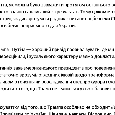
та, як можна було завважити протягом останнього ро
асто значно важливіший за результат. Тому цілком м
устрічі, як дав зрозуміти радник з питань нацбезпеки
сь більш неприємного для України.
рампа і Путіна — хороший привід проаналізувати, де ми
переоцінили, і зусиль якого характеру маємо докласти
танніх заяв американського президента про повернення 
статочно зрозуміло: жодних ілюзій щодо трансформаці
пливом оточення чи розслідування спецпрокурора і су
дити з того, що Трамп не зміниться у своїх базових п
уватися від того, що Трампа особливо не обходить Укр
 прив’язки до України. Швидше, навпаки. Відповідно,