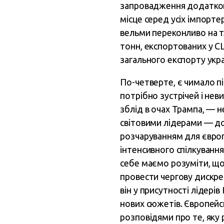
запровадження додаткових
місце серед усіх імпорте
вельми переконливо на тл
тонн, експортованих у 
загального експорту укра
По-четверте, є чимало п
потрібно зустрічей і не
зблід в очах Трампа, — н
світовими лідерами — до
розчаруванням для європе
інтенсивного спілкуванн
себе маємо розуміти, що
провести чергову дискред
він у присутності лідері
нових сюжетів. Європейс
розповідями про те, яку 