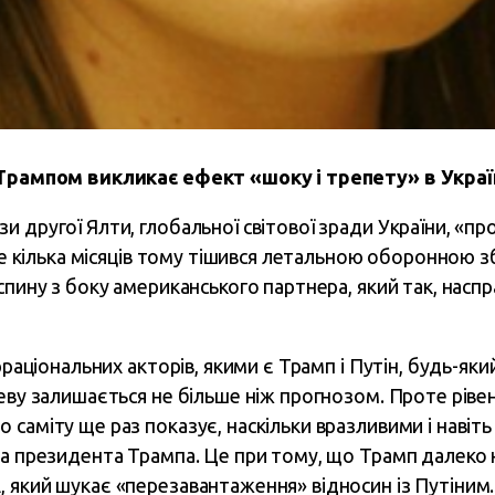
 Трампом викликає ефект «шоку і трепету» в Україн
и другої Ялти, глобальної світової зради України, «п
 ще кілька місяців тому тішився летальною оборонною з
пину з боку американського партнера, який так, наспра
ірраціональних акторів, якими є Трамп і Путін, будь-я
деву залишається не більше ніж прогнозом. Проте рів
саміту ще раз показує, наскільки вразливими і навіть
за президента Трампа. Це при тому, що Трамп далеко 
 який шукає «перезавантаження» відносин із Путіним.