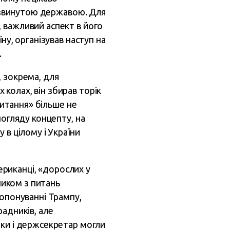
розвинутою державою. Для
 важливий аспект в його
ну, організував наступ на
.
, зокрема, для
колах, він збирав торік
питання» більше не
погляду концепту, на
 в цілому і України
мериканці, «дорослих у
ником з питань
 опонуванні Трампу,
адників, але
еки і держсекретар могли