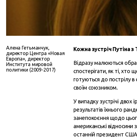
Алена Гетьманчук,
Кожна зустріч Путіна з
директор Центра «Новая
Европа», директор
Відразу малюються образ
Института мировой
политики (2009-2017)
спостерігати, як ті, хто
готуються до пострілу в с
своїм союзником.
У випадку зустрічі двох 
результатів їхнього ран
занепокоєння щодо цього 
американські відносини 
останній президент США,