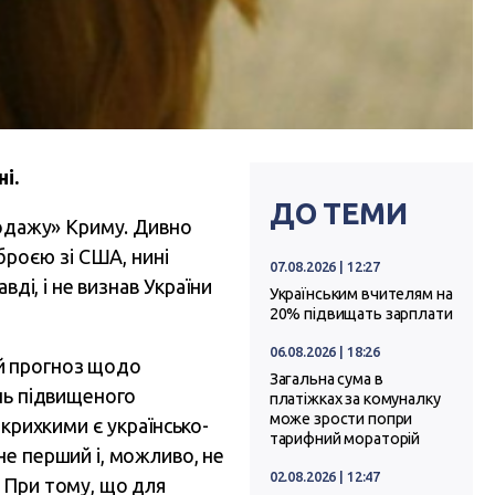
і.
ДО ТЕМИ
родажу» Криму. Дивно
броєю зі США, нині
07.08.2026 | 12:27
вді, і не визнав України
Українським вчителям на
20% підвищать зарплати
06.08.2026 | 18:26
кий прогноз щодо
Загальна сума в
ень підвищеного
платіжках за комуналку
може зрости попри
 крихкими є українсько-
тарифний мораторій
не перший і, можливо, не
02.08.2026 | 12:47
 При тому, що для