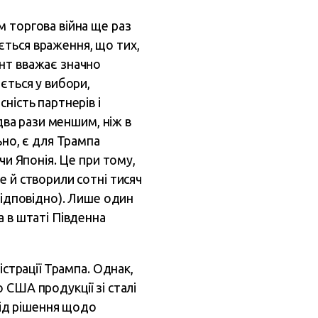
м торгова війна ще раз
ється враження, що тих,
ент вважає значно
ється у вибори,
ність партнерів і
два рази меншим, ніж в
ьно, є для Трампа
чи Японія. Це при тому,
е й створили сотні тисяч
відповідно). Лише один
а в штаті Південна
істрації Трампа. Однак,
 США продукції зі сталі
під рішення щодо