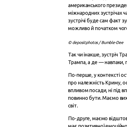
американського президен
міжнародних зустрічах ч
зустрічі буде сам факт з
можливо й початком чого
© depositphotos / Bumble-Dee
Так чи інакше, зустріч Т
Трампа, а де — навпаки, 
По-перше, у контексті ос
про належність Криму, о
впливом посади, ні під в
повинно бути. Маємо вихо
світ.
По-друге, маємо відштовх
має позитивної емоційної