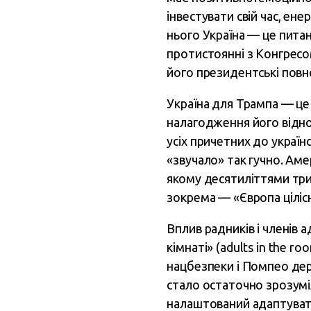
інвестувати свій час, ен
нього Україна — це пита
протистоянні з Конгресом
його президентські повн
Україна для Трампа — це
налагодження його відно
усіх причетних до україн
«звучало» так гучно. Аме
якому десятиліттями трим
зокрема — «Європа цілісна
Вплив радників і членів 
кімнаті» (adults in the 
нацбезпеки і Помпео дер
стало остаточно зрозуміл
налаштований адаптувати