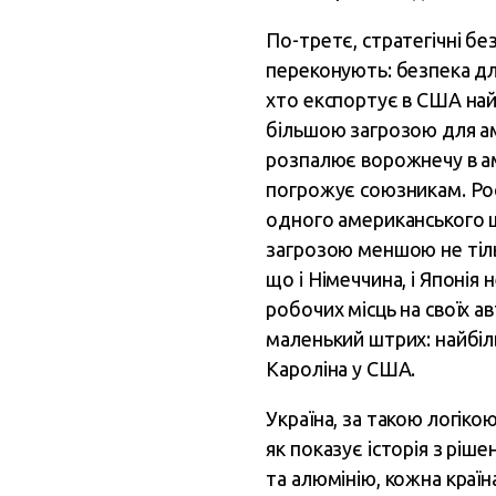
По-третє, стратегічні б
переконують: безпека дл
хто експортує в США най
більшою загрозою для аме
розпалює ворожнечу в аме
погрожує союзникам. Росі
одного американського шт
загрозою меншою не тільк
що і Німеччина, і Японія
робочих місць на своїх а
маленький штрих: найбіль
Кароліна у США.
Україна, за такою логіко
як показує історія з ріш
та алюмінію, кожна країн