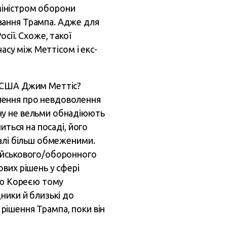
 міністром оборони
вання Трампа. Адже для
сії. Схоже, такої
асу між Меттісом і екс-
и США Джим Меттіс?
лення про невдоволення
ну не вельми обнадіюють
иться на посаді, його
далі більш обмеженими.
військового/оборонного
вих рішень у сфері
ною Кореєю тому
ники й близькі до
 рішення Трампа, поки він