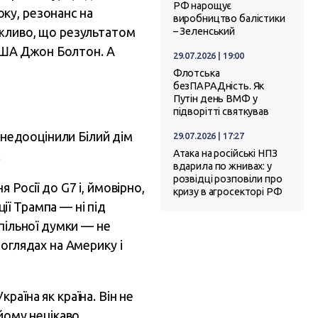
РФ нарощує
ку, резонанс на
виробництво балістики
ожливо, що результатом
– Зеленський
 США Джон Болтон. А
29.07.2026 | 19:00
Флотська
безПАРАДність. Як
Путін день ВМФ у
підворітті святкував
 недооцінили Білий дім
29.07.2026 | 17:27
Атака на російські НПЗ
.
вдарила по жнивах: у
розвідці розповіли про
Росії до G7 і, ймовірно,
кризу в агросекторі РФ
ї Трампа — ні під
спільної думки — не
оглядах на Америку і
аїна як країна. Він не
 йому нецікаво