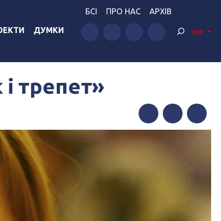
БСІ
ПРО НАС
АРХІВ
ОЕКТИ
ДУМКИ
УКР
 і трепет»
Facebook
Twitter
Telegram