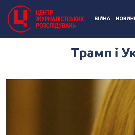
ВІЙНА
НОВИН
Трамп і У