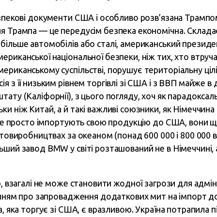
езпекові документи США і особливо розв’язана Трампо
я Трампа — це передусім безпека економічна. Склада
більше автомобілів або сталі, американський презид
риканської національної безпеки, ніж тих, хто втруча
риканському суспільстві, порушує територіальну ціліс
я з її низьким рівнем торгівлі зі США і з ВВП майже в 
ату (Каліфорнії), з цього погляду, хоч як парадоксал
и ніж Китай, а й такі важливі союзники, як Німеччина 
 не просто імпортують свою продукцію до США, вони щ
втовиробництвах за океаном (понад 600 000 і 800 000 
ший завод BMW у світі розташований не в Німеччині, 
ю, взагалі не може становити жодної загрози для адмін
енням про запровадження додаткових мит на імпорт до
а, яка торгує зі США, є вразливою. Україна потрапила 