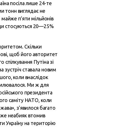
аїна посіла лише 24-те
ами тонн виглядає не
и майже п’яти мільйонів
оди стосуються 20—25%
оритетом. Скільки
ові, щоб його авторитет
о спілкування Путіна зі
а зустріч ставала новим
шого, коли внаслідок
силювалося. Ми ж для
російського президента
кого саміту НАТО, коли
жава», з’явилося багато
 уже неабияк втомив
ти Україну на територію