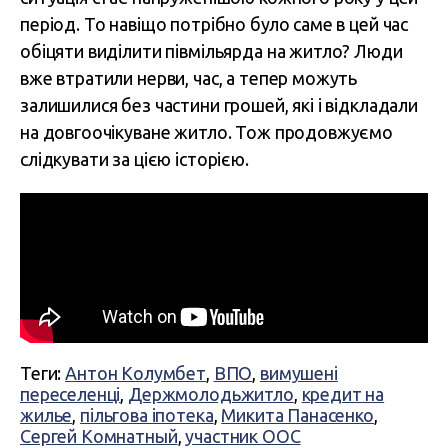
період. То навіщо потрібно було саме в цей час
обіцяти виділити півмільярда на житло? Люди
вже втратили нерви, час, а тепер можуть
залишилися без частини грошей, які і відкладали
на довгоочікуване житло. Тож продовжуємо
слідкувати за цією історією.
Теги:
Антон Колумбет
,
ВПО
,
вимушені
переселенці
,
Держмолодьжитло
,
кредит на
жилье
,
пільгова іпотека
,
Микита Панасенко
,
Сергей Комнатный
,
участник ООС