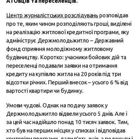
АТОвців та переселенців.
Центр журналістських розслідувань
розповідав
про те, яким чином розподіляють гроші, виділені
на реалізацію житлової кредитної програми, яку
адмініструє Держмолодьжитло – Державний
фонд сприяння молодіжному житловому
будівництву. Коротко: учасники бойових дій та
переселенці подавали заявки на отримання
кредиту на купівлю житла на 20 років під три
відсотки річних. Перший внесок – усього 6 % від
вартості квартири чи будинку.
Умови чудові. Однак на подачу заявок у
Держмолодьжитло відвели усього 5 днів. Але і
за цей час надійшло понад 10 тисяч заявок. Тим,
хто був на перших місцях у списках і відповідав
критеріям програми, дали п’ять днів, а подекуди і