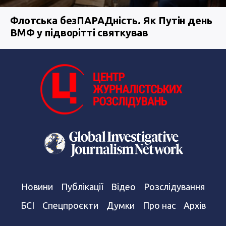
Флотська безПАРАДність. Як Путін день
ВМФ у підворітті святкував
Новини
Публікації
Відео
Розслідування
БСІ
Спецпроєкти
Думки
Про нас
Архів