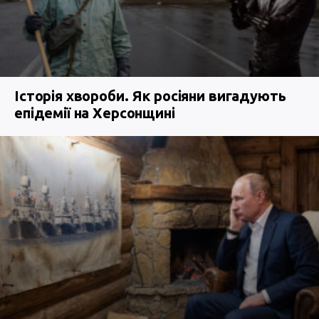
Історія хвороби. Як росіяни вигадують
епідемії на Херсонщині