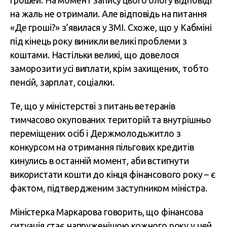
грошей. На момент запису цього блогу відповіді
на жаль не отримали. Але відповідь на питання
«Де гроші?» з’явилася у ЗМІ. Схоже, що у Кабміні
під кінець року виникли великі проблеми з
коштами. Настільки великі, що довелося
заморозити усі виплати, крім захищених, тобто
пенсій, зарплат, соціалки.
Те, що у міністерстві з питань ветеранів
тимчасово окупованих територій та внутрішньо
переміщених осіб і Держмолодьжитло з
конкурсом на отримання пільгових кредитів
кинулись в останній момент, аби встигнути
використати кошти до кінця фінансового року – є
фактом, підтвердженим заступником міністра.
Міністерка Маркарова говорить, що фінансова
ситуація стає напруженішою кожного року у цей