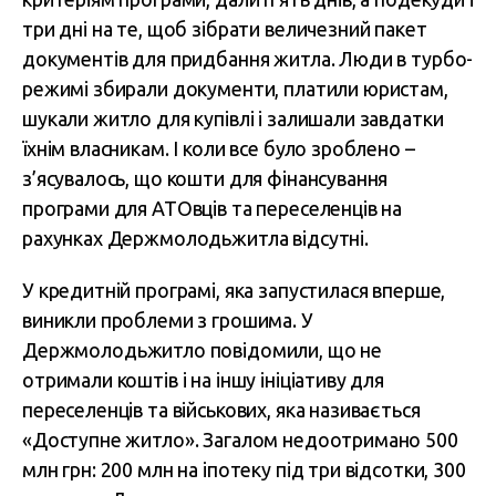
три дні на те, щоб зібрати величезний пакет
документів для придбання житла. Люди в турбо-
режимі збирали документи, платили юристам,
шукали житло для купівлі і залишали завдатки
їхнім власникам. І коли все було зроблено –
з’ясувалось, що кошти для фінансування
програми для АТОвців та переселенців на
рахунках Держмолодьжитла відсутні.
У кредитній програмі, яка запустилася вперше,
виникли проблеми з грошима. У
Держмолодьжитло повідомили, що не
отримали коштів і на іншу ініціативу для
переселенців та військових, яка називається
«Доступне житло». Загалом недоотримано 500
млн грн: 200 млн на іпотеку під три відсотки, 300