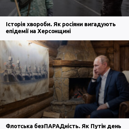
Історія хвороби. Як росіяни вигадують
епідемії на Херсонщині
Флотська безПАРАДність. Як Путін день