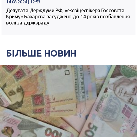
14.08.2024 | 12:53
Депутата Держдуми РФ, «ексвіцеспікера Госсовєта
Криму» Бахарєва засуджено до 14 років позбавлення
волі за держзраду
БІЛЬШЕ НОВИН