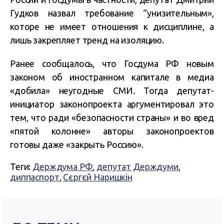
Гудков назвал требование “унизительным»,
которе не имеет отношения к дисциплине, а
лишь закрепляет тренд на изоляцию.
Ранее сообщалось, что Госдума РФ новым
законом об иностранном капитале в медиа
«добила» неугодные СМИ. Тогда депутат-
инициатор законопроекта аргументировал это
тем, что ради «безопасности страны» и во вред
«пятой колонне» авторы законопроектов
готовы даже «закрыть Россию».
Теги:
Держдума РФ
,
депутат Держдуми
,
диппаспорт
,
Сєргєй Наришкін