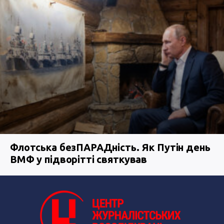
Флотська безПАРАДність. Як Путін день
ВМФ у підворітті святкував