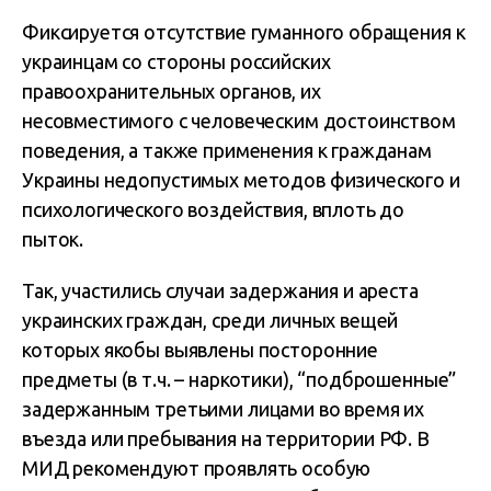
Фиксируется отсутствие гуманного обращения к
украинцам со стороны российских
правоохранительных органов, их
несовместимого с человеческим достоинством
поведения, а также применения к гражданам
Украины недопустимых методов физического и
психологического воздействия, вплоть до
пыток.
Так, участились случаи задержания и ареста
украинских граждан, среди личных вещей
которых якобы выявлены посторонние
предметы (в т.ч. – наркотики), “подброшенные”
задержанным третьими лицами во время их
въезда или пребывания на территории РФ. В
МИД рекомендуют проявлять особую