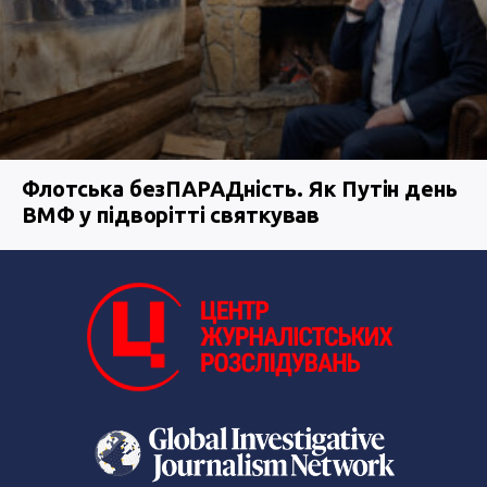
Флотська безПАРАДність. Як Путін день
ВМФ у підворітті святкував